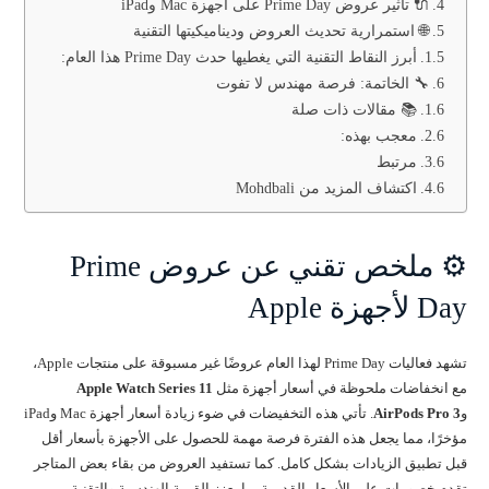
🔌 تأثير عروض Prime Day على أجهزة Mac وiPad
🌐 استمرارية تحديث العروض وديناميكيتها التقنية
أبرز النقاط التقنية التي يغطيها حدث Prime Day هذا العام:
🔧 الخاتمة: فرصة مهندس لا تفوت
📚 مقالات ذات صلة
معجب بهذه:
مرتبط
اكتشاف المزيد من Mohdbali
⚙️ ملخص تقني عن عروض Prime
Day لأجهزة Apple
تشهد فعاليات Prime Day لهذا العام عروضًا غير مسبوقة على منتجات Apple،
مع انخفاضات ملحوظة في أسعار أجهزة مثل
Apple Watch Series 11
و
AirPods Pro 3
. تأتي هذه التخفيضات في ضوء زيادة أسعار أجهزة Mac وiPad
مؤخرًا، مما يجعل هذه الفترة فرصة مهمة للحصول على الأجهزة بأسعار أقل
قبل تطبيق الزيادات بشكل كامل. كما تستفيد العروض من بقاء بعض المتاجر
تقدم خصومات على الأسعار القديمة، ما يعزز القيمة الهندسية والتقنية