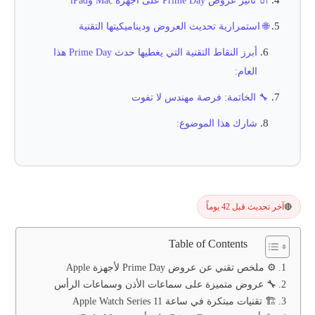
🔌 تأثير عروض Prime Day على أجهزة Mac وiPad
🌐 استمرارية تحديث العروض وديناميكيتها التقنية
أبرز النقاط التقنية التي يغطيها حدث Prime Day هذا
العام:
🔧 الخاتمة: فرصة مهندس لا تفوت
شارك هذا الموضوع:
آخر تحديث قبل 42 يوماً
🔴
Table of Contents
⚙️ ملخص تقني عن عروض Prime Day لأجهزة Apple
🔧 عروض متميزة على سماعات الأذن وسماعات الرأس
🏗️ تقنيات مبتكرة في ساعة Apple Watch Series 11