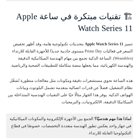
🏗️ تقنيات مبتكرة في ساعة Apple
Watch Series 11
تتميز
Apple Watch Series 11
بتحديثات تكنولوجية هامة، وقد أظهر تخفيض
السعر في فعاليات Prime Day مستوى جاذبية جديدًا للأجهزة القابلة للارتداء
(Wearables). الساعة الذكية تجمع بين مهام الهندسة الميكانيكية الدقيقة
والهندسة الكهربائية، مما يجعلها منصة متكاملة للتطبيقات الصحية والرياضية.
هذه الساعة تحوي مستشعرات دقيقة ومكونات مثل معالجات متطورة تُشغّل
نظام التشغيل، فضلاً عن قدرات اتصالية متقدمة تشمل البلوتوث وبيانات
الهواتف الذكية. يوفر هذا الجهاز مثالًا حيًا على التقنيات الهندسية المتداخلة بين
الميكانيكا الدقيقة، الالكترونيات، والبرمجيات.
لماذا هذا مهم هندسيًا؟
الجمع بين الأجهزة الإلكترونية والمكونات الميكانيكية
في جهاز واحد يعكس تطور الهندسة متعددة التخصصات، خصوصًا في قطاع
التكنولوجيا القابلة للارتداء.