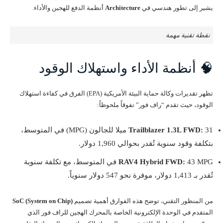
يشير إلى تطور هندسي في
Architecture
أنظمة الدفع للهجين والأداء.
نقطة تقنية مهمة
🧠 أنظمة الأداء واستهلاك الوقود
تظهر تقديرات وكالة حماية البيئة الأمريكية (EPA) الفرق في كفاءة استهلاك
الوقود، حيث تقدم “راف فور” تفوقاً ملحوظاً:
Trailblazer 1.3L FWD:
31 ميلا للجالون (MPG) في المتوسط،
بتكلفة وقود سنوية تُقدر بحوالي 1,960 دولار.
RAV4 Hybrid FWD:
43 MPG في المتوسط، مع تكلفة سنوية
تُقدر بـ 1,413 دولار، موفرة نحو 547 دولار سنوياً.
من المنظور التقني، توضح هذه الفوارق أهمية تصميم
SoC (System on Chip)
المتقدم في الوحدة الإلكترونية الخاصة بالمحرك الهجين للراف فور الذي