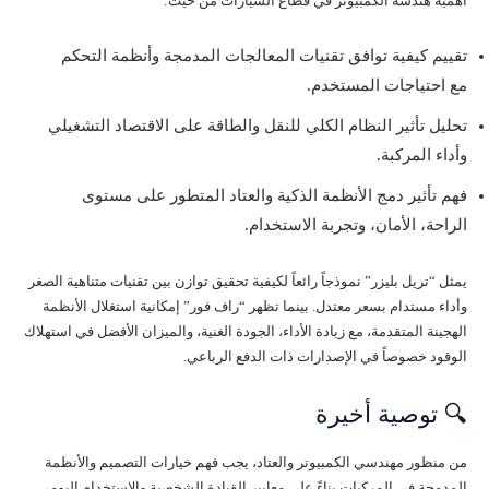
أهمية هندسة الكمبيوتر في قطاع السيارات من حيث:
تقييم كيفية توافق تقنيات المعالجات المدمجة وأنظمة التحكم
مع احتياجات المستخدم.
تحليل تأثير النظام الكلي للنقل والطاقة على الاقتصاد التشغيلي
وأداء المركبة.
فهم تأثير دمج الأنظمة الذكية والعتاد المتطور على مستوى
الراحة، الأمان، وتجربة الاستخدام.
يمثل “تريل بليزر” نموذجاً رائعاً لكيفية تحقيق توازن بين تقنيات متناهية الصغر
وأداء مستدام بسعر معتدل. بينما تظهر “راف فور” إمكانية استغلال الأنظمة
الهجينة المتقدمة، مع زيادة الأداء، الجودة الغنية، والميزان الأفضل في استهلاك
الوقود خصوصاً في الإصدارات ذات الدفع الرباعي.
🔍 توصية أخيرة
من منظور مهندسي الكمبيوتر والعتاد، يجب فهم خيارات التصميم والأنظمة
المدمجة في المركبات بناءً على معايير القيادة الشخصية والاستخدام اليومي.