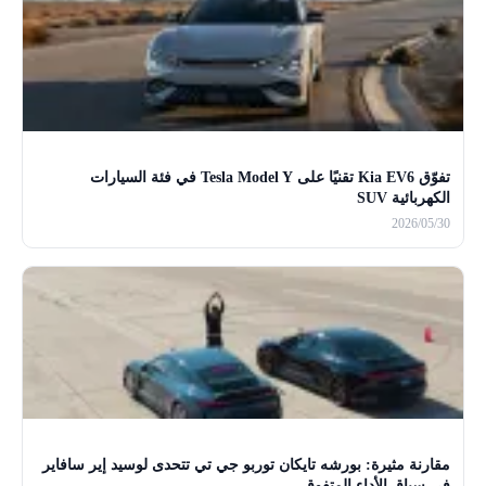
تفوّق Kia EV6 تقنيًا على Tesla Model Y في فئة السيارات
الكهربائية SUV
2026/05/30
مقارنة مثيرة: بورشه تايكان توربو جي تي تتحدى لوسيد إير سافاير
في سباق الأداء المتفوق