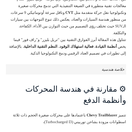
معالجات تقنية متطورة في الضيغة التنفيذية التي تدمج محركات صغيرة
وتكنولوجيا نقل حركة متقدمة مثل
CVT
وناقل سرعة أوتوماتيكي 9 سرعات.
من منظور هندسة السيارات والعتاد، يعكس ذلك تنوع التوجهات بين سيارات
الـSUV حيث تختلف رؤى التصميم من حيث التوازن بين الأداء، الكفاءة،
والتكلفة.
تتناول هذه المقالة أبرز الفوارق التقنية بين “تريل بليزر” و”راف فور” فيما
يخص
أنظمة القيادة
،
فعالية استهلاك الوقود
،
النظم التقنية الداخلية
، بالإضافة
إلى تطورات في تصميم العتاد الرقمي ودمج التكنولوجيا الذكية.
خلاصة هندسية
⚙️ مقارنة في هندسة المحركات
وأنظمة الدفع
تتميز
Chevy Trailblazer
باعتمادها على محركات صغيرة الحجم ذات ثلاثة
اسطوانات مزودة بشاحن توربيني (Turbocharged I3)،