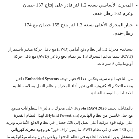
المحرك الأساسي بسعة 1.2 لتر قادر على إنتاج 137 حصان
وعزم 162 رطل-قدم.
خيار المحرك الأعلى بسعة 1.3 لتر ينتج 155 حصان مع 174
رطل-قدم.
يستخدم محرك 1.2 لتر نظام دفع أمامي (FWD) مع ناقل حركة متغير باستمرار
(
CVT
)، بينما يدعم المحرك 1.3 لتر نظام دفع رباعي (AWD) مع ناقل حركة
أوتوماتيكي 9 سرعات.
من الناحية الهندسية، يعكس هذا الاختيار توجه
Embedded Systems
داخل
وحدة التحكم الإلكترونية التي تدير أداء المحرك ونظام النقل بسلاسة لتلبية
الاحتياجات اليومية للقيادة.
بالمقابل، تعتمد
Toyota RAV4 2026
على محرك 2.5 لتر 4 اسطوانات مدمج
مع جيل خامس من نظام الهايبرد (Hybrid Powertrain). لهذا النظام القدرة
على توليد قوة مركبة أعلى تصل إلى 226 حصان في نظام الدفع الأمامي، ويزيد
إلى 236 حصان في نظام AWD. ما يميز “راف فور” هو وجود
محرك كهربائي
مستقل
يدير العجلات الخلفية في نظام الدفع الرباعي بدون وصلة ميكانيكية، ما