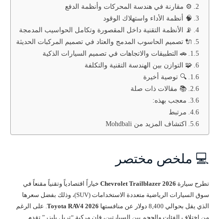
⚙️ مقارنة في هندسة المحركات وأنظمة الدفع
🧠 أنظمة الأداء واستهلاك الوقود
📡 الأنظمة التقنية داخل المقصورة وتكامل الحواسيب المدمجة
🔌 تصميم الحاسوب المدمج والعتاد في تصميم المركبات الحديثة
🚗 التطبيقات والاتجاهات في تصميم السيارات الذكية
🧩 التوازن بين الهندسة التقنية والتكلفة
🔍 توصية أخيرة
📚 مقالات ذات صلة
معجب بهذه:
مرتبط
اكتشاف المزيد من Mohdbali
💻 ملخص مختصر
تطرح سيارة
Chevrolet Trailblazer 2026
خياراً اقتصادياً وتقنياً مقنعاً في
سوق السيارات الرياضية متعددة الاستخدامات (SUV)، وذلك بفضل سعرها
الذي يقل بحوالي 8,400 دولار عن منافستها
Toyota RAV4 2026
. على الرغم
من اختلاف الفئات والحجم بين السيارتين، فإن مركبة “تريل بليزر” تقدم