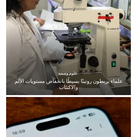
علوم وصحة
علماء يربطون روتينًا بسيطًا بانخفاض مستويات الألم
والاكتئاب