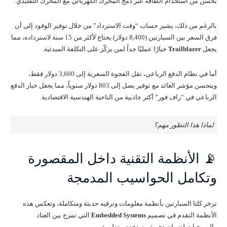
يحسّن من استخدام الطاقة عبر دمج المحرك الكهربائي مع المحرك التقليدي.
بالرغم من ذلك، يشير حساب “وقت الاسترداد” من خلال توفير الوقود إلى أن
فرق السعر بين السيارتين (8,400 دولار) يحتاج لأكثر من 15 سنة لاسترداده، مما
يجعل
Trailblazer
خيارًا عمليًا جداً لمن يركّز على التكلفة المبدئية.
أما في نظام الدفع الرباعي، تقل الفجوة السعرية إلى 3,600 دولار فقط،
ويتحسن مؤشر العائد مع توفير يصل إلى 803 دولار سنوياً، مما يجعل خيار الدفع
الرباعي في “راف فور” أكثر جاذبية من الناحية الهندسية الاقتصادية.
لماذا هذا التطور مهم؟
📡 الأنظمة التقنية داخل المقصورة
وتكامل الحواسيب المدمجة
تزخر كلتا السيارتين بأنظمة معلومات وترفيه حديثة ومتكاملة، وتعكس هذه
الأنظمة التقدم في تصميم
Embedded Systems
التي تمزج بين العتاد
والبرمجيات لضمان تجربة مستخدم متطورة.