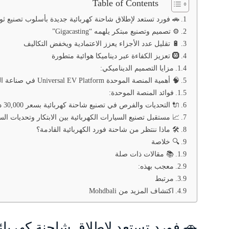
Table of Contents
🚗 فورد تستعد لإطلاق شاحنة كهربائية جديدة بأسلوب تصنيع 
⚙️ تصميم وتصنيع مبتكر يلهمه “Gigacasting”
🔋 تقليل عدد الأجزاء يعزز الاعتمادية ويخفض التكاليف
🛞 تعزيز الكفاءة عبر ديناميكا هوائية متطورة
مزايا التصميم الديناميكي:
🧠 أهمية المنصة الموحدة Universal EV Platform في صناعة السيارات الكهربائية
فوائد المنصة الموحدة:
🔌 التحديات والفرص في تصنيع شاحنة كهربائية بسعر 30,000 دولار
📈 مستقبل تصنيع السيارات الكهربائية بين الابتكار وتحديات ال
🛠️ ماذا ننتظر من شاحنة فورد الكهربائية القادمة؟
🔍 خلاصة
📚 مقالات ذات صلة
معجب بهذه:
مرتبط
اكتشاف المزيد من Mohdbali
🚗 فورد تستعد لإطلاق شاحنة كهربائ