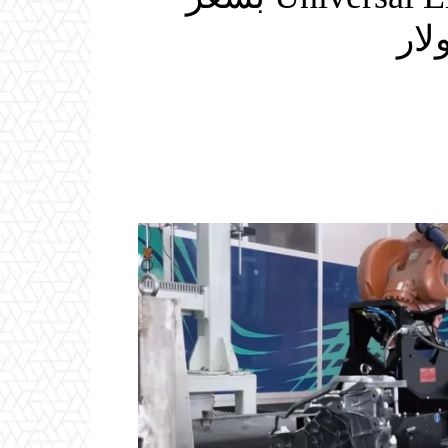
Email
ReddIt
Linkedin
WhatsApp