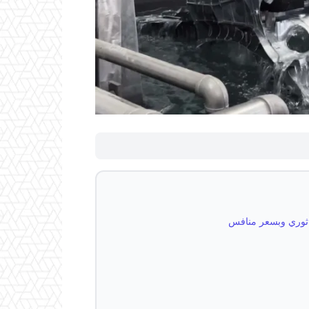
ع ثوري وبسعر منافس