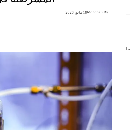
Mohdbali
By
18 مايو، 2026
Pinterest
X
Facebook
L