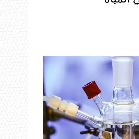
Email
ReddIt
Linkedin
WhatsApp