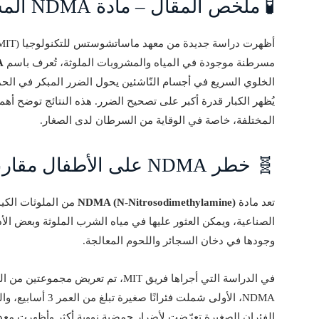
🧪 ملخص المقال – مادة NDMA المسرطنة
مسرطنة موجودة في المياه والمشروبات الملوثة، تُعرف باسم
A
الخلوي السريع في أجسام النّاشئين يحول الضرر المبكر في ال
يُظهر الكبار قدرة أكبر على تصحيح الضرر. هذه النتائج توضح أهم
المختلفة، خاصة في الوقاية من السرطان لدى الصغار.
🧬 خطر NDMA على الأطفال مقارنة بالبالغين
تعد مادة
NDMA (N-Nitrosodimethylamine)
من الملوثات الكيم
الصناعية، ويمكن العثور عليها في مياه الشرب الملوثة وبعض الأد
وجودها في دخان السجائر واللحوم المعالجة.
في الدراسة التي أجراها فريق MIT، تم ت
الفئران الصغيرة تعرّضت لأضرار حمضية نووية أكثر وأظهرت معدل