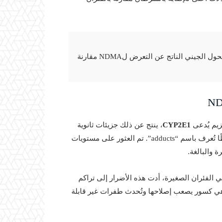
النمو السريع للخلايا في أجسام الأطفال يجعلهم أكثر عرضة للتحول الجيني الناتج عن التعرض لNDMA مقارنة
CYP2E1
، ينتج عن ذلك جزيئات ثانوية
تلتصق بالحمض النووي على شكل مجموعات ميثيل، مكونة نقاطًا تُعرف باسم “adducts”. تم العثور على مستويات
 والبالغة.
 الفئران الصغيرة، أدت هذه الأضرار إلى تراكم
وجة في الحمض النووي (double-stranded breaks)، وهي كسور يصعب إصلاحها وتُحدث طفرات غير قابلة