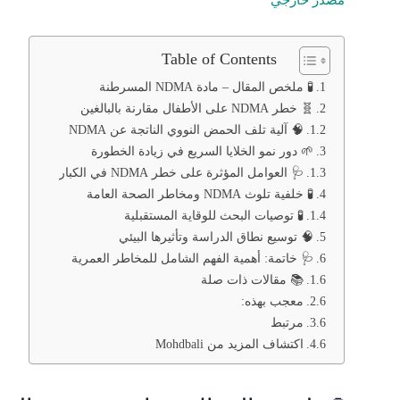
Table of Contents
🧪 ملخص المقال – مادة NDMA المسرطنة
🧬 خطر NDMA على الأطفال مقارنة بالبالغين
🧠 آلية تلف الحمض النووي الناتجة عن NDMA
🌱 دور نمو الخلايا السريع في زيادة الخطورة
🩺 العوامل المؤثرة على خطر NDMA في الكبار
🧪 خلفية تلوث NDMA ومخاطر الصحة العامة
🧪 توصيات البحث للوقاية المستقبلية
🧠 توسيع نطاق الدراسة وتأثيرها البيئي
🩺 خاتمة: أهمية الفهم الشامل للمخاطر العمرية
📚 مقالات ذات صلة
معجب بهذه:
مرتبط
اكتشاف المزيد من Mohdbali