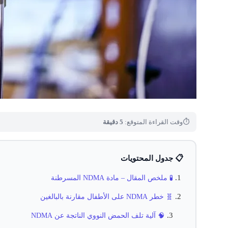
⏱
وقت القراءة المتوقع:
5 دقيقة
📋 جدول المحتويات
🧪 ملخص المقال – مادة NDMA المسرطنة
🧬 خطر NDMA على الأطفال مقارنة بالبالغين
🧠 آلية تلف الحمض النووي الناتجة عن NDMA