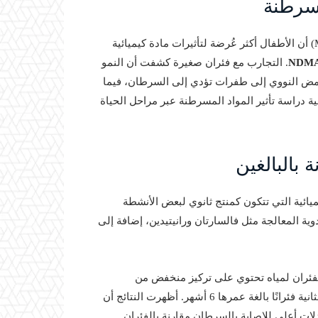
أظهرت دراسة جديدة من معهد ماساتشوستس للتكنولوجيا (MIT) أن الأطفال أكثر عُرضة لتأثيرات مادة كيميائية
NDM
. التجارب مع فئران صغيرة كشفت أن النمو
حمض النووي إلى طفرات تؤدي إلى السرطان، فيما
ية دراسة تأثير المواد المسرطنة عبر مراحل الحياة
يائية التي تتكون كمنتج ثانوي لبعض الأنشطة
وية المعالجة مثل فالسارتان ورانيتيدين، إضافة إلى
عريض مجموعتين من الفئران لمياه تحتوي على تركيز منخفض من
NDMA، الأولى شملت فئرانًا صغيرة تبلغ من العمر 3 أسابيع، والثانية فئرانًا بالغة عمرها 6 أشهر. أظهرت النتائج أن
ات أعلى للإصابة بالسرطان مقارنة بالفئران