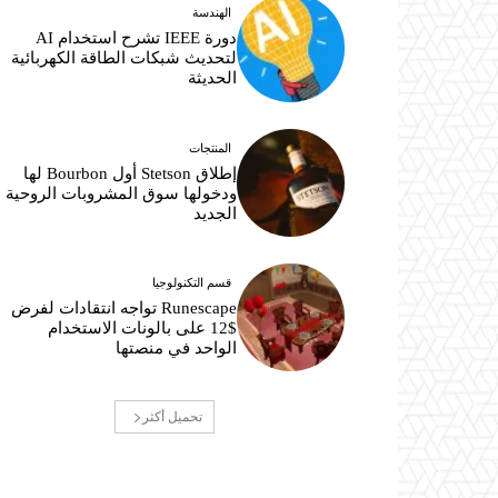
الهندسة
دورة IEEE تشرح استخدام AI
لتحديث شبكات الطاقة الكهربائية
الحديثة
المنتجات
إطلاق Stetson أول Bourbon لها
ودخولها سوق المشروبات الروحية
الجديد
قسم التكنولوجيا
Runescape تواجه انتقادات لفرض
$12 على بالونات الاستخدام
الواحد في منصتها
تحميل أكثر