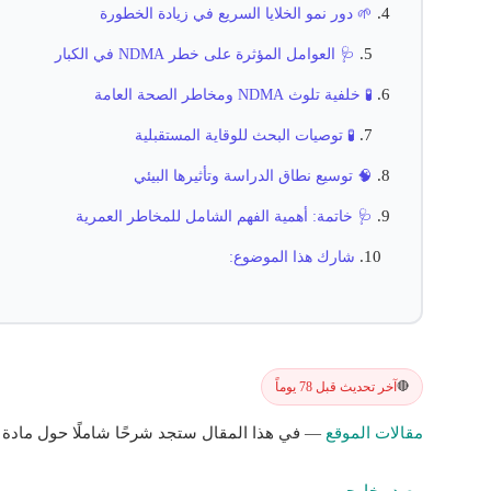
🌱 دور نمو الخلايا السريع في زيادة الخطورة
🩺 العوامل المؤثرة على خطر NDMA في الكبار
🧪 خلفية تلوث NDMA ومخاطر الصحة العامة
🧪 توصيات البحث للوقاية المستقبلية
🧠 توسيع نطاق الدراسة وتأثيرها البيئي
🩺 خاتمة: أهمية الفهم الشامل للمخاطر العمرية
شارك هذا الموضوع:
آخر تحديث قبل 78 يوماً
🔴
مقالات الموقع
— في هذا المقال ستجد شرحًا شاملًا حول مادة NDMA المسرطنة مع أهم النقاط والنصائح.
مصدر خارجي