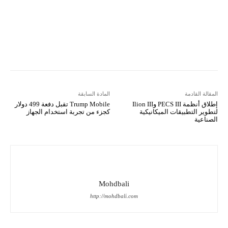
Kakao Story
Flip
Naver
Copy URL
Koo
Gettr
المقالة القادمة
المادة السابقة
إطلاق أنظمة PECS III وIlion III
Trump Mobile تقبل دفعة 499 دولار
لتطوير التطبيقات الميكانيكية
كجزء من تجربة استخدام الجهاز
الصناعية
Mohdbali
http://mohdbali.com