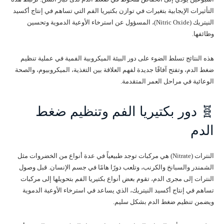
التأثيرات الإيجابية بتغيرات في توازن بكتيريا الفم التي تساهم في إنتاج أكسيد
النيتريك (Nitric Oxide)، المسؤول عن استرخاء الأوعية الدموية وتحسين
وظائفها.
هذه النتائج تسلط الضوء على دور البيئة الميكروبية الفمية في عملية تنظيم
ضغط الدم، وتفتح آفاقًا جديدة لفهم العلاقة بين التغذية، الميكروبيوم، والصحة
الوعائية في مراحل العمر المتقدمة.
🧬 دور بكتيريا الفم وتنظيم ضغط
الدم
النترات (Nitrate) هي مركبات توجد طبيعياً في عدة أنواع من الخضروات مثل
الشمندر والسبانخ والكرنب، وتلعب دورًا هامًا في جسم الإنسان. قبل وصول
النترات إلى مجرى الدم، تقوم بعض أنواع بكتيريا الفم بتحويلها إلى مركبات
تساهم في إنتاج أكسيد النيتريك، الذي يساعد في استرخاء الأوعية الدموية
ويضمن تنظيم ضغط الدم بشكل سليم.