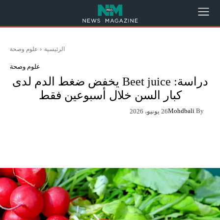
الرئيسية
علوم وصحة
علوم وصحة
دراسة: Beet juice يخفض ضغط الدم لدى
كبار السن خلال أسبوعين فقط
Mohdbali
By
26 يونيو، 2026
App
Pinterest
X
Facebook