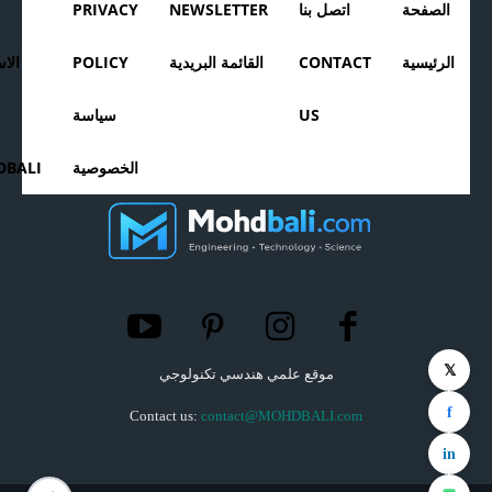
الصفحة
اتصل بنا
NEWSLETTER
PRIVACY
الرئيسية
CONTACT
القائمة البريدية
POLICY
الا
US
سياسة
الخصوصية
BALI
𝕏
موقع علمي هندسي تكنولوجي
f
Contact us:
contact@MOHDBALI.com
in