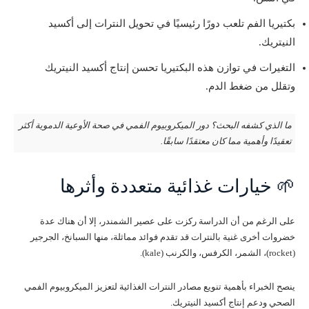
بكتيريا الفم تلعب دورًا رئيسيًا في تحويل النترات إلى أكسيد
النيتريك.
التغيرات في توازن هذه البكتيريا تحسن إنتاج أكسيد النيتريك
وتقلل من ضغط الدم.
ما الذي كشفه البحث؟ دور الميكروبيوم الفمي في صحة الأوعية الدموية أكثر
تعقيدًا وأهمية مما كان معتقدًا سابقًا.
🌱 خيارات غذائية متعددة وأثرها
على الرغم من أن الدراسة ركزت على عصير الشمندر، إلا أن هناك عدة
خضروات أخرى غنية بالنترات قد تقدم فوائد مماثلة، منها السبانخ، الجرجير
(rocket)، الشمر، الكرفس، والكرنب (kale).
ينصح الخبراء بأهمية تنويع مصادر النترات الغذائية لتعزيز الميكروبيوم الفمي
الصحي ودعم إنتاج أكسيد النيتريك.