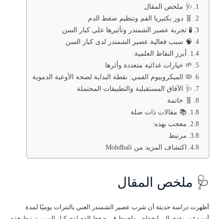
🩺 ملخص المقال
🧬 دور بكتيريا الفم وتنظيم ضغط الدم
🧪 تجربة عصير الشمندر وتأثيرها على كبار السن
🧠 سبب فعالية عصير الشمندر لدى كبار السن
أبرز النقاط العلمية:
🌱 خيارات غذائية متعددة وأثرها
🦠 الميكروبيوم الفمي: نقطة البداية لصحة الأوعية الدموية
🩺 الآفاق المستقبلية والتطبيقات المحتملة
🧬 خاتمة
📚 مقالات ذات صلة
معجب بهذه:
مرتبط
اكتشاف المزيد من Mohdbali
🩺 ملخص المقال
أظهرت دراسة حديثة أن شرب عصير الشمندر الغني بالنترات يوميًا لمدة
أسبوعين يؤدي إلى انخفاض ملحوظ في ضغط الدم لدى كبار السن. ترتبط هذه