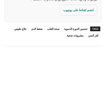
انضم لقناتنا على يوتيوب
TAGS
تحسين الدورة الدموية
صحة القلب
ضغط الدم
علاج طبيعي
كبار السن
مشروبات صحية
Pinterest
X
Facebook
ReddIt
Linkedin
WhatsApp
Email
مطبعة
Tumblr
VK
Mix
Telegram
Viber
LINE
Digg