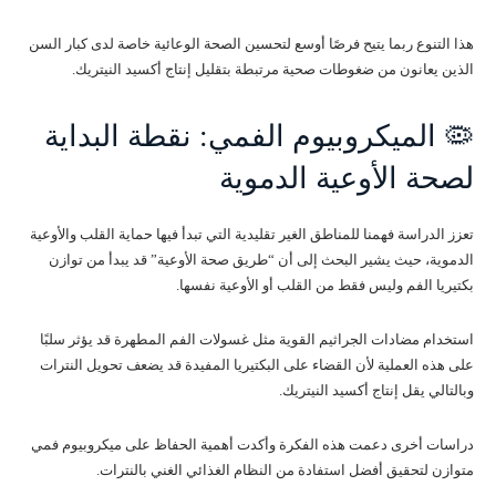
هذا التنوع ربما يتيح فرصًا أوسع لتحسين الصحة الوعائية خاصة لدى كبار السن
الذين يعانون من ضغوطات صحية مرتبطة بتقليل إنتاج أكسيد النيتريك.
🦠 الميكروبيوم الفمي: نقطة البداية
لصحة الأوعية الدموية
تعزز الدراسة فهمنا للمناطق الغير تقليدية التي تبدأ فيها حماية القلب والأوعية
الدموية، حيث يشير البحث إلى أن “طريق صحة الأوعية” قد يبدأ من توازن
بكتيريا الفم وليس فقط من القلب أو الأوعية نفسها.
استخدام مضادات الجراثيم القوية مثل غسولات الفم المطهرة قد يؤثر سلبًا
على هذه العملية لأن القضاء على البكتيريا المفيدة قد يضعف تحويل النترات
وبالتالي يقل إنتاج أكسيد النيتريك.
دراسات أخرى دعمت هذه الفكرة وأكدت أهمية الحفاظ على ميكروبيوم فمي
متوازن لتحقيق أفضل استفادة من النظام الغذائي الغني بالنترات.