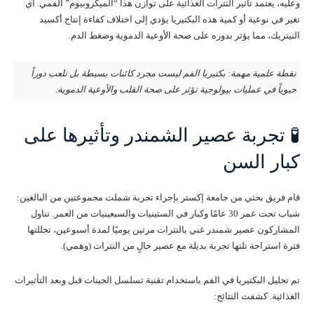
وعليه، يعتمد تأثير النترات الغذائية على توازن هذا “الميكروبيوم” الفمي. أي
تغير في نوعية أو كمية هذه البكتيريا يؤدي إلى اختلاف كفاءة إنتاج أكسيد
النيتريك، مما يؤثر بدوره على صحة الأوعية الدموية وضغط الدم.
نقطة علمية مهمة: بكتيريا الفم ليست مجرد كائنات بسيطة بل تلعب دوراً
حيوياً في عمليات بيولوجية تؤثر على صحة القلب والأوعية الدموية.
🧪 تجربة عصير الشمندر وتأثيرها على
كبار السن
قام فريق بحثي من جامعة إكستر بإجراء تجربة شملت مجموعتين من البالغين:
شباب تحت عمر 30 عامًا وكبار في الستينيات والسبعينيات من العمر. تناول
المشاركون عصير شمندر غني بالنترات مرتين يوميًا لمدة أسبوعين، تخللتها
فترة استراحة تلتها تجربة بديلة مع عصير خالٍ من النترات (وهمي).
تم تحليل البكتيريا في الفم باستخدام تقنية تسلسل الجينات قبل وبعد التأثيرات
الغذائية. كشفت النتائج: