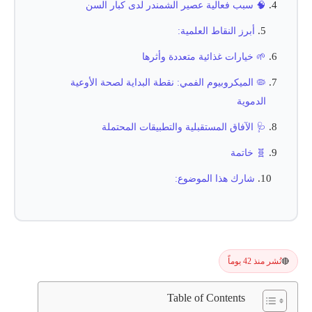
🧠 سبب فعالية عصير الشمندر لدى كبار السن
أبرز النقاط العلمية:
🌱 خيارات غذائية متعددة وأثرها
🦠 الميكروبيوم الفمي: نقطة البداية لصحة الأوعية
الدموية
🩺 الآفاق المستقبلية والتطبيقات المحتملة
🧬 خاتمة
شارك هذا الموضوع:
نُشر منذ 42 يوماً
🔴
Table of Contents