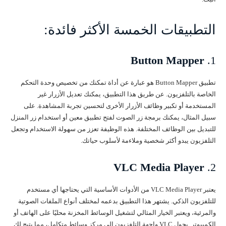
التطبيقات الخمسة الأكثر فائدة:
Button Mapper
1.
تطبيق Button Mapper هو عبارة عن أداة تمكنك من تخصيص وحدة التحكم
الخاصة بالتلفزيون. عن طريق هذا التطبيق، يمكنك تعديل الأزرار غير
المستخدمة أو تكبير وظائف الأزرار الأخرى لتحسين تجربة المشاهدة. على
سبيل المثال، يمكنك برمجة زر الصوت لفتح تطبيق معين أو استخدام زر المنزل
للتبديل بين الوظائف المختلفة. هذه الوظيفة تعزز من سهولة الاستخدام وتجعل
التلفزيون يبدو أكثر شخصية وملاءمة لأسلوب حياتك.
VLC Media Player
2.
يعتبر VLC Media Player من الأدوات الأساسية التي يحتاجها أي مستخدم
للتلفزيون الذكي. يشتهر هذا التطبيق بدعمه لمختلف أنواع الملفات الصوتية
والمرئية، ويعتبر الخيار المثالي لتشغيل الوسائط المخزنة محليًا على الهاتف أو
الكمبيوتر. يحول VLC واجهة التلفزيون إلى مركز وسائط متكامل، مما يتيح لك