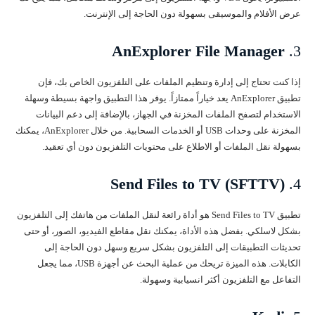
عرض الأفلام والموسيقى بسهولة دون الحاجة إلى الإنترنت.
AnExplorer File Manager
3.
إذا كنت تحتاج إلى إدارة وتنظيم الملفات على التلفزيون الخاص بك، فإن
تطبيق AnExplorer يعد خياراً ممتازاً. يوفر هذا التطبيق واجهة بسيطة وسهلة
الاستخدام لتصفح الملفات المخزنة في الجهاز، بالإضافة إلى دعم البيانات
المخزنة على وحدات USB أو الخدمات السحابية. من خلال AnExplorer، يمكنك
بسهولة نقل الملفات أو الاطلاع على محتويات التلفزيون دون أي تعقيد.
Send Files to TV (SFTTV)
4.
تطبيق Send Files to TV هو أداة رائعة لنقل الملفات من هاتفك إلى التلفزيون
بشكل لاسلكي. بفضل هذه الأداة، يمكنك نقل مقاطع الفيديو، الصور، أو حتى
تحديثات التطبيقات إلى التلفزيون بشكل سريع وسهل دون الحاجة إلى
الكابلات. هذه الميزة تريحك من عملية البحث عن أجهزة USB، مما يجعل
التفاعل مع التلفزيون أكثر انسيابية وسهولة.