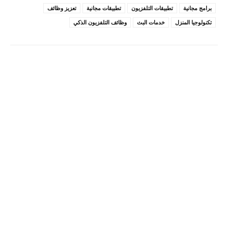
برامج مجانية
تطبيقات التلفزيون
تطبيقات مجانية
تعزيز وظائف
تكنولوجيا المنزل
خدمات البث
وظائف التلفزيون الذكي
Pinterest
X
Facebook
ReddIt
Linkedin
WhatsApp
Email
مطبعة
Tumblr
VK
Mix
Telegram
Viber
LINE
Digg
Kakao Story
Flip
Naver
Copy URL
Koo
Gettr