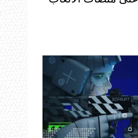
Email
ReddIt
Linkedin
WhatsApp