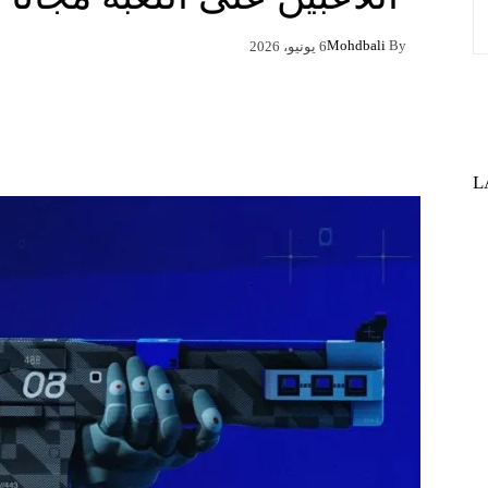
Mohdbali
By
6 يونيو، 2026
Pinterest
X
Facebook
L