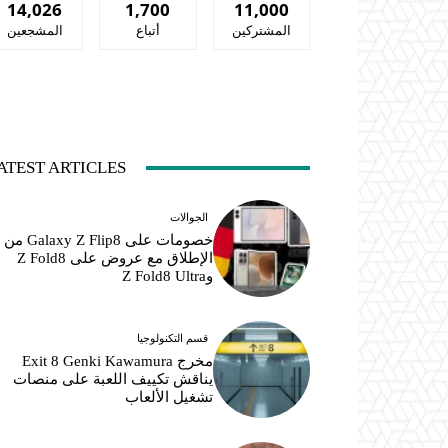
14,026
1,700
11,000
المشتركين
أتباع
المشجعين
ATEST ARTICLES
الجوالات
خصومات على Galaxy Z Flip8 من
الإطلاق مع عروض على Z Fold8
وZ Fold8 Ultra
قسم التكنولوجيا
مخرج Exit 8 Genki Kawamura
يناقش تكييف اللعبة على منصات
تشغيل الألعاب