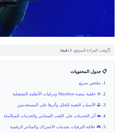
⏱
وقت القراءة المتوقع:
5 دقيقة
📋 جدول المحتويات
ملخص سريع
⚙️ خلفية منصة Marathon وترقيات الأنظمة التشغيلية
🕹️ الأسباب التقنية للخلل وأثرها على المستخدمين
☁️ أثر التحديثات على اللعب السحابي والخدمات المتكاملة
🎮 علاقة الترقيات بخدمات الاشتراك والمتاجر الرقمية