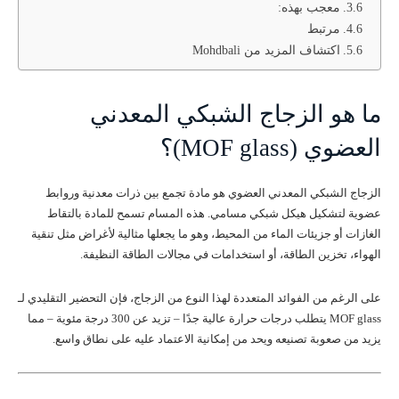
معجب بهذه:
مرتبط
اكتشاف المزيد من Mohdbali
ما هو الزجاج الشبكي المعدني
العضوي (MOF glass)؟
الزجاج الشبكي المعدني العضوي هو مادة تجمع بين ذرات معدنية وروابط
عضوية لتشكيل هيكل شبكي مسامي. هذه المسام تسمح للمادة بالتقاط
الغازات أو جزيئات الماء من المحيط، وهو ما يجعلها مثالية لأغراض مثل تنقية
الهواء، تخزين الطاقة، أو استخدامات في مجالات الطاقة النظيفة.
على الرغم من الفوائد المتعددة لهذا النوع من الزجاج، فإن التحضير التقليدي لـ
MOF glass یتطلب درجات حرارة عالية جدًا – تزيد عن 300 درجة مئوية – مما
يزيد من صعوبة تصنيعه ويحد من إمكانية الاعتماد عليه على نطاق واسع.