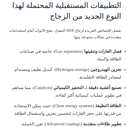
التطبيقات المستقبلية المحتملة لهذا
النوع الجديد من الزجاج
بفضل الخصائص الفريدة لزجاج MOF المعدل، تفتح الأبواب أمام استخدامات
متعددة في مجالات متنوعة، منها:
فصل الغازات وتنقيتها
(Gas separation): خاصة في صناعات
الطاقة والبيئة.
تخزين الهيدروجين
(Hydrogen storage): كبديل نظيف ومستدام
لمصادر الطاقة التقليدية.
تصنيع أغشية دقيقة
لـ
التحفيز الكيميائي
(Catalysis)، مما يساهم
في تطوير عمليات كيميائية أكثر كفاءة.
الطاقة النظيفة
(Clean energy systems): حيث يمكن الاستفادة
من قدرتها على حجز الغازات لتحسين تخزين واستعمال الطاقة.
تطوير طلاءات متقدمة
(Advanced coatings): تعزز الحماية