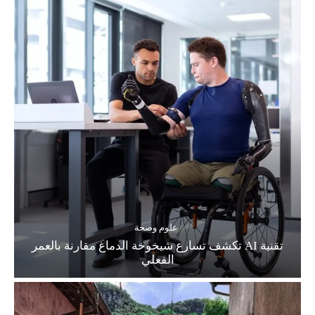
علوم وصحة
تقنية AI تكشف تسارع شيخوخة الدماغ مقارنة بالعمر
الفعلي