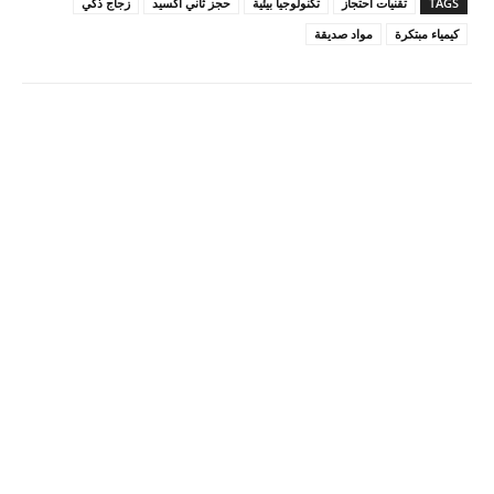
TAGS
تقنيات احتجاز
تكنولوجيا بيئية
حجز ثاني أكسيد
زجاج ذكي
كيمياء مبتكرة
مواد صديقة
Pinterest
X
Facebook
ReddIt
Linkedin
WhatsApp
Email
مطبعة
Tumblr
VK
Mix
Telegram
Viber
LINE
Digg
Kakao Story
Flip
Naver
Copy URL
Koo
Gettr