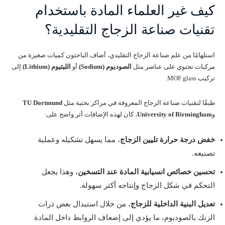
كيف غير العلماء المادة باستخدام
تقنيات صناعة الزجاج التقليدية؟
استلهامًا من علم صناعة الزجاج التقليدي، أضاف الباحثون كميات صغيرة من
مركبات تحتوي على عناصر مثل
الصوديوم (Sodium)
أو
الليثيوم (Lithium)
إلى
تركيب MOF glass.
طبقًا لتقنيات صناعة الزجاج المعروفة في مراكز بحثية مثل
TU Dortmund
و
University of Birmingham
، كان لهذه الإضافات أثر واضح على:
خفض درجة حرارة تليين الزجاج
، مما يسهل تشكيله وعملية
تصنيعه.
تحسين خصائص انسيابية المادة عند التسخين
، وهذا يجعل
التحكم في شكل الزجاج وإنتاجه أكثر سهولة.
تعديل البنية الداخلية للزجاج
، من خلال استبدال بعض ذرات
الزنك بالصوديوم، ما يؤدي إلى إضعاف الروابط داخل المادة