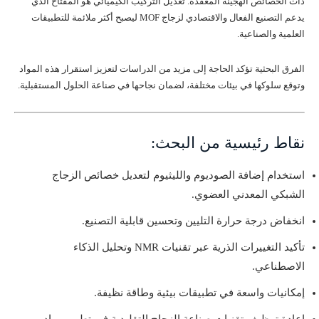
ذات الخصائص الهجينة المعقدة. تعديل التركيب الكيميائي هو المفتاح الذي
يدعم التصنيع الفعال والاقتصادي لزجاج MOF ليصبح أكثر ملائمة للتطبيقات
العلمية والصناعية.
الفرق البحثية تؤكد الحاجة إلى مزيد من الدراسات لتعزيز استقرار هذه المواد
وتوقع سلوكها في بيئات مختلفة، لضمان نجاحها في صناعة الحلول المستقبلية.
نقاط رئيسية من البحث:
استخدام إضافة الصوديوم والليثيوم لتعديل خصائص الزجاج
الشبكي المعدني العضوي.
انخفاض درجة حرارة التليين وتحسين قابلية التصنيع.
تأكيد التغييرات الذرية عبر تقنيات NMR وتحليل الذكاء
الاصطناعي.
إمكانيات واسعة في تطبيقات بيئية وطاقة نظيفة.
إعادة توظيف تقنيات صناعة الزجاج التقليدية في تطوير مواد