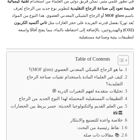
في تطور علمي مثير، تمكن فريق دولي من العلماء من استخدام
تقنية كيميائية
قديمة تعود إلى صناعة الزجاج التقليدية
لتطوير نوع جديد من الزجاج يُعرف
باسم
MOF glass
أو الزجاج الشبكي المعدني العضوي. هذا النوع من المواد
يُعد ثوريًا بفضل قدرته الفريدة على حجز الغازات مثل
ثاني أكسيد الكربون
(CO2)
والهيدروجين، بالإضافة إلى احتفاظه بالماء، مما يفتح آفاقًا واسعة
لتطبيقات بيئية وصناعية مستقبلية.
Table of Contents
ما هو الزجاج الشبكي المعدني العضوي (MOF glass)؟
كيف غير العلماء المادة باستخدام تقنيات صناعة الزجاج
التقليدية؟
تحليلات متقدمة لفهم التغيرات الذرية 🧭
التطبيقات المستقبلية المحتملة لهذا النوع الجديد من الزجاج
بين العلم القديم والتكنولوجيا الحديثة: جسر يربط بين الحضارات
🏛️📸
خلاصة واعدة للتصنيع والابتكار
نقاط رئيسية من البحث:
📚 مقالات ذات صلة