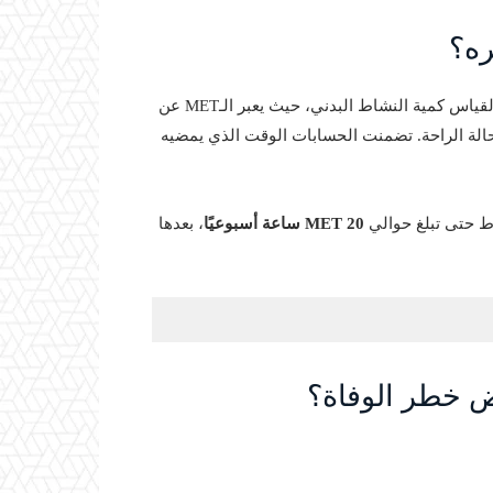
ره؟
(Metabolic Equivalent of Task) لقياس كمية النشاط البدني، حيث يعبر الـMET عن
بحالة الراحة. تضمنت الحسابات الوقت الذي يمضيه
اط حتى تبلغ حوالي
20 MET ساعة أسبوعيًا
، بعدها
فض خطر الوفاة؟