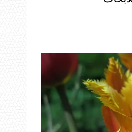
Email
ReddIt
Linkedin
WhatsApp