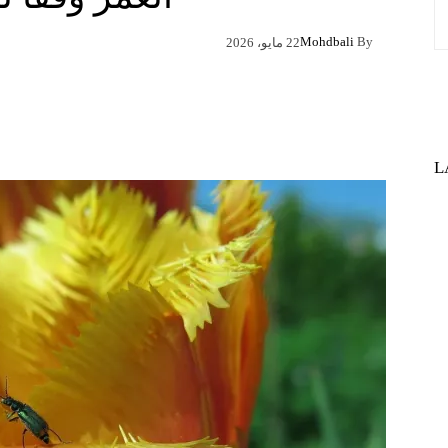
Mohdbali
By
22 مايو، 2026
Pinterest
X
Facebook
L