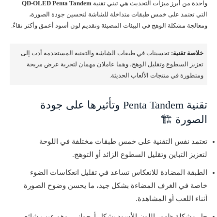
واحدة من أبرز ميزات التحديث هي تبني تقنية
QD-OLED Penta Tandem
التي تعتمد على خمس طبقات متداخلة للشاشة لتحسين جودة الصورة،
ومعالجة مشكلة الوهج في البيئات المضيئة وتقديم لون أسود أعمق وأكثر نقاءً.
خلاصة تقنية:
تحسينات في طبقات الشاشة والتقنية المستخدمة أدت إلى
تعزيز السطوع وتقليل الوهج، وهما عاملان مهمان لتجربة عرض مريحة
ومتطورة في منتجات الألعاب الحديثة.
تقنية Penta Tandem وتأثيرها على جودة
الصورة 🏗️
تعتمد نفس التقنية على خمس طبقات مختلفة في اللوحة
لتعزيز التباين وتقليل السطوع الزائد أو التوهج.
الطبقة المضادة للانعكاس تساعد في تقليل انعكاسات الضوء
خاصة في الغرف المضاءة بشكل جيد، ما يحسن وضوح الصورة
أثناء اللعب أو المشاهدة.
حل مشكلة ظهور اللون الأسود بشكل أرجواني، وهو عيب شائع