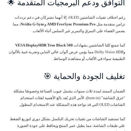
التوافق ودعم البرمجيات المتقدمة 🌟
رغم اختلاف تقنيات الشاشتين OLED، إلا أنهما تشتركان في دعم ترددات
تزامن متقدمة مثل
AMD FreeSync Premium Pro
و
Nvidia G-Sync
، مما
يضمن القضاء على التمزق والتمرير غير السلس أثناء الألعاب.
كما تتمتع كلتا الشاشتين بشهادات
VESA DisplayHDR True Black 500
و
Dolby Vision HDR
مما يؤمن عرض ألوان عالي التباين وتجربة غنية بالألوان
الطبيعية سواء في الألعاب أو مشاهدة الوسائط.
تغليف الجودة والحماية 🎯
الضمان الممتد لمدة ثلاث سنوات يشمل عيوب الصناعة وخصوصًا مشكلة
“حرق الشاشة” (burn-in)، الأمر الذي يُعد بالغ الأهمية لفئات استخدام
الشاشات OLED التي قد تواجه هذه المشكلة عند الاستخدام المطول.
كما تستفيد الشاشات من تقنيات تحريك البكسل بشكل دوري لتوزيع الضغط
على طبقات الشاشة، مما يطيل عمر المنتج ويحافظ على جودة الصورة