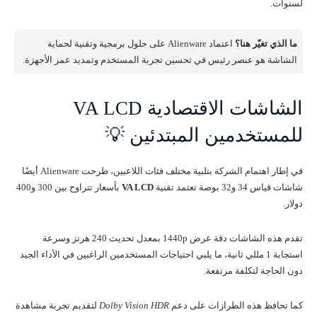
لسنوات.
ما الذي تغيّر هنا؟
اعتماد Alienware على حلول برمجية وتقنية لحماية
الشاشة هو عنصر رئيس في تحسين تجربة المستخدم وتمديد عمر الأجهزة.
الشاشات الاقتصادية VA LCD
للمستخدمين المبتدئين 💡
في إطار اهتمام الشركة بتلبية مختلف فئات اللاعبين، طرحت Alienware أيضًا
شاشات قياس 34 و32 بوصة تعتمد تقنية
VA LCD
بأسعار تتراوح بين 300 و400
دولار.
تقدم هذه الشاشات دقة عرض 1440p بمعدل تحديث 240 هرتز وسرعة
استجابة 1 مللي ثانية، ما يلبي احتياجات المستخدمين الراغبين في الأداء الجيد
دون الحاجة لتكلفة مرتفعة.
كما تحافظ هذه الطرازات على دعم
Dolby Vision HDR
لتقديم تجربة مشاهدة