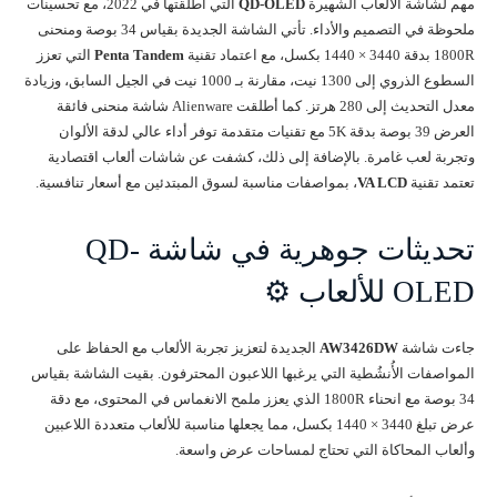
مهم لشاشة الألعاب الشهيرة
QD-OLED
التي أطلقتها في 2022، مع تحسينات
ملحوظة في التصميم والأداء. تأتي الشاشة الجديدة بقياس 34 بوصة ومنحنى
1800R بدقة 3440 × 1440 بكسل، مع اعتماد تقنية
Penta Tandem
التي تعزز
السطوع الذروي إلى 1300 نيت، مقارنة بـ 1000 نيت في الجيل السابق، وزيادة
معدل التحديث إلى 280 هرتز. كما أطلقت Alienware شاشة منحنى فائقة
العرض 39 بوصة بدقة 5K مع تقنيات متقدمة توفر أداء عالي لدقة الألوان
وتجربة لعب غامرة. بالإضافة إلى ذلك، كشفت عن شاشات ألعاب اقتصادية
تعتمد تقنية
VA LCD
، بمواصفات مناسبة لسوق المبتدئين مع أسعار تنافسية.
تحديثات جوهرية في شاشة QD-
OLED للألعاب ⚙️
جاءت شاشة
AW3426DW
الجديدة لتعزيز تجربة الألعاب مع الحفاظ على
المواصفات الأُنشُطية التي يرغبها اللاعبون المحترفون. بقيت الشاشة بقياس
34 بوصة مع انحناء 1800R الذي يعزز ملمح الانغماس في المحتوى، مع دقة
عرض تبلغ 3440 × 1440 بكسل، مما يجعلها مناسبة للألعاب متعددة اللاعبين
وألعاب المحاكاة التي تحتاج لمساحات عرض واسعة.