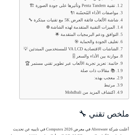
تقنية Penta Tandem وتأثيرها على جودة الصورة 🏗️
مواصفات الأداء المُحسّنة 🔌
شاشة الألعاب فائقة العرض 5K مع تقنيات مبتكرة 🔧
الميزات التقنية المتقدمة لهذه الشاشة 🌐
التوافق ودعم البرمجيات المتقدمة 🌟
تغليف الجودة والحماية 🎯
الشاشات الاقتصادية VA LCD للمستخدمين المبتدئين 💡
موازنة بين الأداء والسعر 🎚️
خاتمة: تعزيز تجربة الألعاب عبر تطوير تقني مستمر 🏆
📚 مقالات ذات صلة
معجب بهذه:
مرتبط
اكتشاف المزيد من Mohdbali
ملخص تقني 🔧
أعلنت شركة Alienware في معرض Computex 2026 في تايبيه عن تحديث