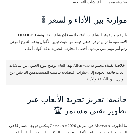
محسنة مقارنة بالشاشات التقليدية.
موازنة بين الأداء والسعر 🎚️
بالرغم من توفر الشاشات الاقتصادية، فإن شاشة
27 بوصة QD-OLED
الأساسية ما تزال توفر أفضل قيمة من حيث تباين الألوان ودقة التدرج اللوني.
وهو أمر مهم لمن يريدون أفضل التجارب البصرية بدقة ألوان أعلى.
خلاصة تقنية:
مجموعة Alienware لهذا العام توضح تنوع الحلول من شاشات
ألعاب فائقة الجودة إلى خيارات اقتصادية تناسب المستخدمين الباحثين عن
توازن بين التكلفة والأداء.
خاتمة: تعزيز تجربة الألعاب عبر
تطوير تقني مستمر 🏆
ما أظهرته Alienware في معرض Computex 2026 يعكس توجهًا متسارعًا في
الهندسة التقنية لشاشات الألعاب، حيث يتم التركيز على تقديم أعلى أداء