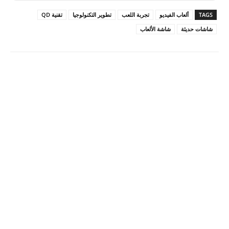
TAGS
ألعاب الفيديو
تجربة اللعب
تطوير التكنولوجيا
تقنية QD
شاشات حديثة
شاشة الألعاب
Pinterest
X
Facebook
ReddIt
Linkedin
WhatsApp
Email
مطبعة
Tumblr
VK
Mix
Telegram
Viber
LINE
Digg
Kakao Story
Flip
Naver
Copy URL
Koo
Gettr