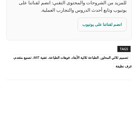
للمزيد من الشروحات والمحتوى التقني: انضم لقناتنا على
يوتيوب وتابع أحدث الدروس والتجارب العملية.
انضم لقناتنا على يوتيوب
TAGS
تصميم ثلاثي المحاور، الطباعة ثلاثية الأبعاد، فوهات الطباعة، تقنية MIT، تصنيع متقدم،
غرف نظيفة
Pinterest
X
Facebook
ReddIt
Linkedin
WhatsApp
Email
مطبعة
Tumblr