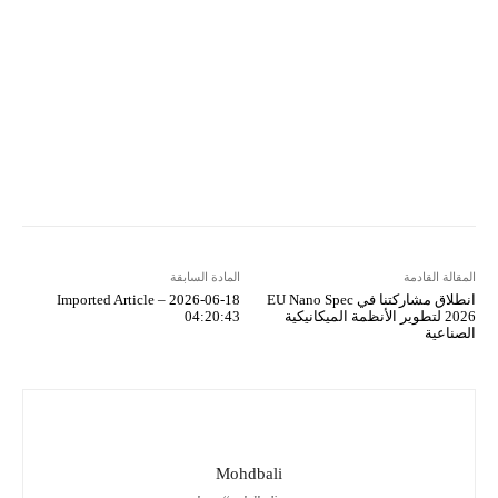
VK
Mix
Telegram
Viber
LINE
Digg
Kakao Story
Flip
Naver
Copy URL
Koo
Gettr
المقالة القادمة
المادة السابقة
انطلاق مشاركتنا في EU Nano Spec
Imported Article – 2026-06-18
2026 لتطوير الأنظمة الميكانيكية
04:20:43
الصناعية
Mohdbali