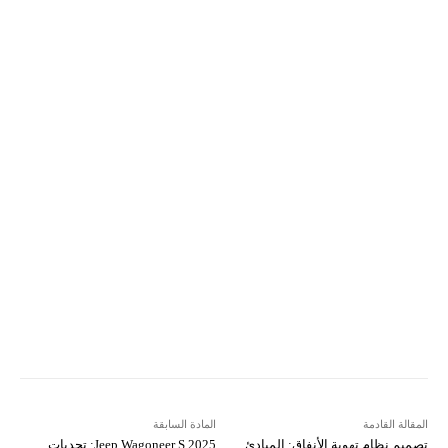
Pinterest
X
Facebook
ReddIt
Linkedin
WhatsApp
Email
مطبعة
Tumblr
VK
Mix
Telegram
Viber
LINE
Digg
Kakao Story
Flip
Naver
Copy URL
Koo
Gettr
المقالة القادمة
المادة السابقة
تصميم نظام تهوية الأنفاق: المبادئ
Jeep Wagoneer S 2025: تحديات