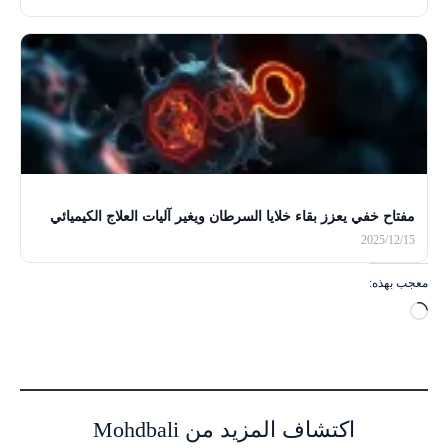
مفتاح خفي يعزز بقاء خلايا السرطان ويغير آليات العلاج الكيميائي
2025/12/15
معجب بهذه:
ج
ا
ر
ي
ا
اكتشاف المزيد من Mohdbali
ل