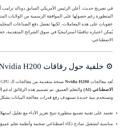
في تصريح حديث، أعلن الرئيس الأمريكي السابق دونالد ترامب أ
المتطورة رغم حصولها على الموافقة الرسمية من الولايات ال
عقوبات على هذه المعاملات، لكنها تفضل دفع الصناعات المحلية 
يُمكن اعتباره تنافسًا استراتيجيًا في سوق الشرائح المتقدمة، خص
الاصطناعي.
⚙️ خلفية حول رقاقات Nvidia H200
تُعد معالجات
Nvidia H200
نسخة متقدمة من معالجات الـ GPU التي أثبتت كفاءتها العالية في تطبيقات
الاصطناعي (AI)
والتعلم العميق. تم تصميم هذه الرقائق لدعم
الح
وتستخدم بنية جديدة تستهدف رفع قدرات معالجة البيانات بشكل 
تعتمد على تقنية تصنيع متطورة تتيح تعزيز الأداء مع تقليل استهلا
مناسبة لتشغيل نماذج ذكاء اصطناعي ضخمة وأنظمة تعلم عميق