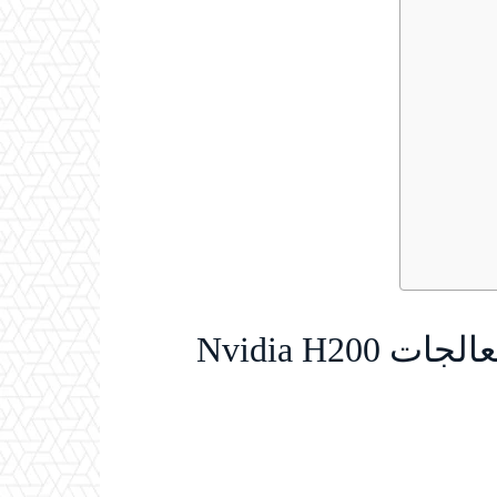
🚀 ترامب: الصين تمنع شراء معالجات Nvidia H200