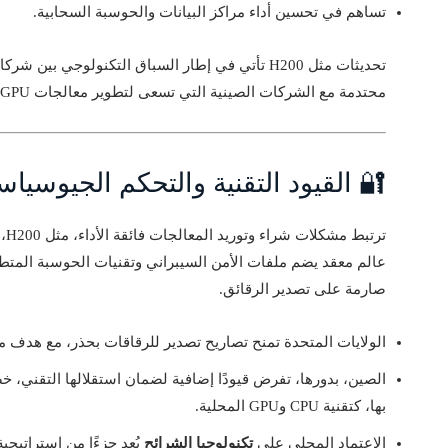
تساهم في تحسين أداء مراكز البيانات والحوسبة السحابية.
محتدمة مع الشركات الصينية التي تسعى لتطوير معالجات GPU محلية منافسة.
🔐 القيود التقنية والتحكم الجيوس
ترت
عالم معقد يضم ملفات الأمن السيبراني وتقنيات الحوسبة المتطو
صارمة على تصدير الرقائق.
الولايات المتحدة تمنح تصاريح تصدير للرقاقات بحذر، مع هدف منع 
الصين، بدورها، تفرض قيودًا إضافية لضمان استقلالها التقني،
بها، كتقنية CPU وGPU المحلية.
الاعتماد المحلي على
تكنولوجيا الشرائح
يُعد جزءًا من استراتيجية