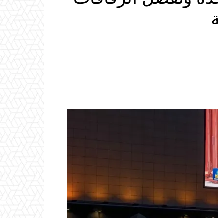
ة
Email
ReddIt
Linkedin
WhatsApp