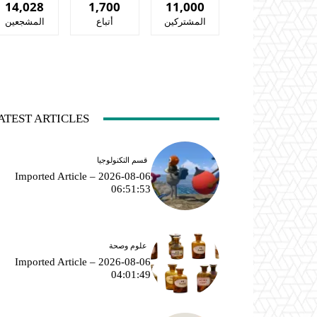
14,028
1,700
11,000
المشتركين
أتباع
المشجعين
ATEST ARTICLES
قسم التكنولوجيا
Imported Article – 2026-08-06
06:51:53
علوم وصحة
Imported Article – 2026-08-06
04:01:49