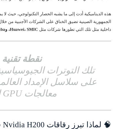
هذه الديناميكية أدت إلى ما يشبه الحصار التكنولوجي، حيث لا يم
الجمهورية الصينية تضيق الخناق على الشركات الأجنبية من خلا
داخلية مثل تلك التي تطورها شركات مثل
Huawei، SMIC، وAlibaba
نقطة تقنية 
تلك التوترات الجيوسياسي
على سلاسل الإمداد العالم
معالجات GPU المتقدمة.
🧠 لماذا تبرز رقاقات Nvidia H200 في هذا الصراع؟