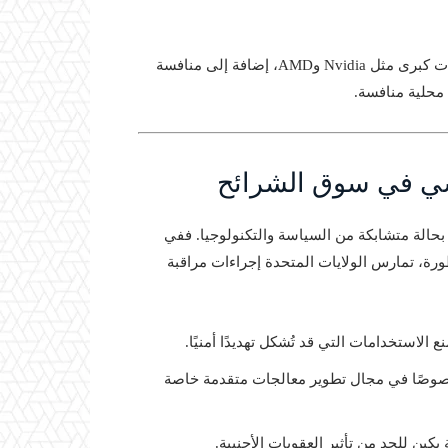
تحديثات مثل H200 تأتي في إطار السباق التكنولوجي بين شركات كبرى مثل Nvidia وAMD، إضافة إلى منافسة
ياسي في سوق الشرائح
بط مشكلات شراء وتوريد المعالجات فائقة الأداء، مثل H200، بحالة متشابكة من السياسة والتكنولوجيا. ففي
رة، تمارس الولايات المتحدة إجراءات مراقبة
الاستخدامات التي قد تُشكل تهديدًا أمنيًا.
 خصوصًا في مجال تطوير معالجات متقدمة خاصة
 بكين للحد من تأثير العقوبات الأجنبية.