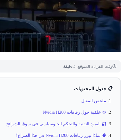
⏱
وقت القراءة المتوقع:
5 دقيقة
📋 جدول المحتويات
ملخص المقال
⚙️ خلفية حول رقاقات Nvidia H200
🔐 القيود التقنية والتحكم الجيوسياسي في سوق الشرائح
🧠 لماذا تبرز رقاقات Nvidia H200 في هذا الصراع؟