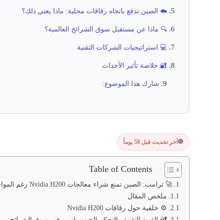
☁️ الصين تدفع باتجاه رقاقات محلية: ماذا يعني ذلك؟
🔍 ماذا عن مستقبل سوق الشرائح العالمية؟
💻 استراتيجيات الشركات التقنية
🔐 خلاصة تأثير الأحداث
شارك هذا الموضوع:
آخر تحديث قبل 58 يوماً
🔴
Table of Contents
🚀 ترامب: الصين تمنع شراء معالجات Nvidia H200 رغم الموافقة الأمريكية
ملخص المقال
⚙️ خلفية حول رقاقات Nvidia H200
🔐 القيود التقنية والتحكم الجيوسياسي في سوق الشرائح