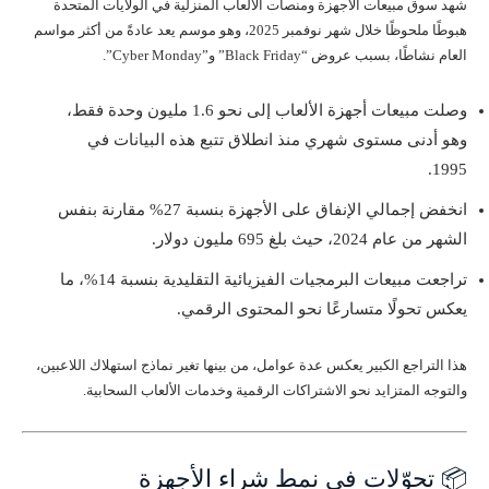
شهد سوق مبيعات الأجهزة ومنصات الألعاب المنزلية في الولايات المتحدة
هبوطًا ملحوظًا خلال شهر نوفمبر 2025، وهو موسم يعد عادةً من أكثر مواسم
العام نشاطًا، بسبب عروض “Black Friday” و”Cyber Monday”.
وصلت مبيعات أجهزة الألعاب إلى نحو 1.6 مليون وحدة فقط،
وهو أدنى مستوى شهري منذ انطلاق تتبع هذه البيانات في
1995.
انخفض إجمالي الإنفاق على الأجهزة بنسبة 27% مقارنة بنفس
الشهر من عام 2024، حيث بلغ 695 مليون دولار.
تراجعت مبيعات البرمجيات الفيزيائية التقليدية بنسبة 14%، ما
يعكس تحولًا متسارعًا نحو المحتوى الرقمي.
هذا التراجع الكبير يعكس عدة عوامل، من بينها تغير نماذج استهلاك اللاعبين،
والتوجه المتزايد نحو الاشتراكات الرقمية وخدمات الألعاب السحابية.
📦 تحوّلات في نمط شراء الأجهزة