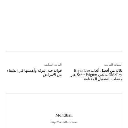
Viber
LINE
Digg
Kakao Story
Flip
Naver
Copy URL
Koo
Gettr
المقالة القادمة
المادة السابقة
ثلاثة من أفضل ألعاب Bryan Lee
فوائد حبة البركة وأهميتها في الشفاء
OMalley منشئ Scott Pilgrim عبر
من الأمراض
منصات التشغيل المختلفة
Mohdbali
http://mohdbali.com