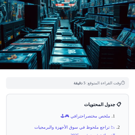
⏱
وقت القراءة المتوقع:
5 دقيقة
📋 جدول المحتويات
ملخص مختصراحترافي 🎮🕹️
📉 تراجع ملحوظ في سوق الأجهزة والبرمجيات