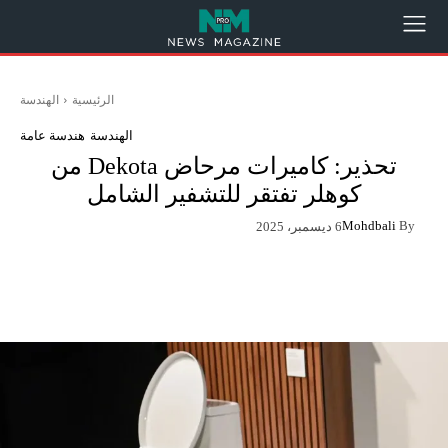
الرئيسية
الهندسة
الهندسة
هندسة عامة
تحذير: كاميرات مرحاض Dekota من
كوهلر تفتقر للتشفير الشامل
Mohdbali
By
6 ديسمبر، 2025
App
Pinterest
X
Facebook