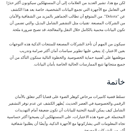
لكن مع هذا، تشير العديد من العلامات إلى أن المستهلكين سيكونون أكثر حذرًا
في التعامل مع الأجهزة التي تجمع البيانات الشخصية، خاصة بعد هذا الكشف
عن “Dekota”. من المتوقع أن تطالب الجماهير بالمزيد من الشفافية والأمان
من الشركات المصنعة. تقنيات مثل التشفير الشامل البديل، والتي تضمن أن
تكون البيانات محمية بالكامل خلال النقل والمعالجة، قد تصبح ضرورة ملحة.
سيكون من المهم أن تأخذ الشركات المصنعة للمنتجات الذكية هذه التوجهات
بعين الاعتبار، إذ ينبغي عليها تطوير سياسات أمان أكثر صرامة وتدريب
موظفيها على أهمية حماية الخصوصية. والخطوة التالية ستكون التأكد من أن
جميع منتجاتها تتبع الممارسات الحالية الخاصة بأمان البيانات.
خاتمة
تسلط قضية كاميرات مرحاض كوهلر الضوء على قضايا أكبر تتعلق بالأمان
الرقمي والخصوصية في العصر الحديث. يُظهر الكشف عن عدم توفر التشفير
الشامل كيف يمكن للبنية التحتية للبيانات أن تكون ضعيفة أمام التهديدات
المحتملة. في ضوء هذه الاعتبارات، على المستهلكين أن يصبحوا أكثر حساسية
تجاه المعلومات التي يشاركونها مع الأجهزة الذكية، وأيضًا أن يطلبوا شفافية
أكبر من الشركات المصنعة.