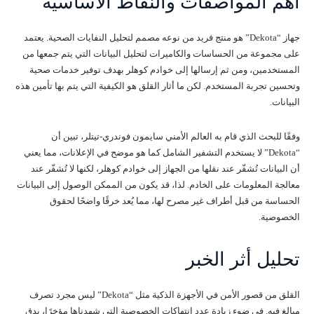
أهم المواصفات والنقاط الأساسية
جهاز “Dekota” هو منتج فريد من نوعه مصمم لتحليل النفايات الصحية. يعتمد
على مجموعة من الحساسات والكاميرات لتحليل البيانات التي يتم جمعها من
المستخدمين، ومن ثم إرسالها إلى خوادم كوهلر بهدف توفير خدمات صحية
وتحسين تجربة المستخدم. لكن ما أثار القلق هو الكيفية التي يتم بها تأمين هذه
البيانات.
وفقًا للبحث الذي قام به العالم الأمني سايمون فوندري-تيتلر، تبين أن
“Dekota” لا يستخدم التشفير الشامل كما هو موضح في الإعلانات، مما يعني
أن البيانات تُشفّر عند نقلها من الجهاز إلى خوادم كوهلر، لكنها لا تُشفّر عند
معالجة المعلومات على الخادم. لذا، قد يكون من الممكن الوصول إلى البيانات
الحساسة من قبل أطراف غير مصرح لها، مما يُعد خرقًا واضحًا لحقوق
الخصوصية.
تحليل أثر الخبر
القلق من قصور الأمن في الأجهزة الذكية مثل “Dekota” ليس مجرد تصرف
مبالغ فيه. في ضوء زيادة عدد انتهاكات الخصوصية التي شهدناها مؤخرًا، يدق