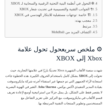
🌐 التحول في أنظمة البنية التحتية الرقمية والسحابية لـ XBOX
🔌 الجوانب التقنية والتصميمية في تحديث شعار XBOX
🏗️ خاتمة: توجهات مستقبلية للابتكار الهندسي في XBOX
معجب بهذه:
مرتبط
اكتشاف المزيد من Mohdbali
⚙️ ملخص سريعحول تحول علامة
Xbox إلى XBOX
شهدت منصة الألعاب الشهيرة Xbox تحديثًا بارزًا في علامتها التجارية، حيث
تحولت إلى
XBOX
بشكل كامل باستخدام الحروف الكبيرة. هذه الخطوة جاءت
استجابة لآراء الجمهور التي تم جمعها عبر استفتاء أجرته شركة مايكروسوفت
بقيادة المدير التنفيذي لأكس بوكس،
Asha Sharma
. التغير في الهوية البصرية
لا يقتصر فقط على الشكل، بل يمثل جزءًا من استراتيجية أوسع لإعادة تعريف
قسم الألعاب في مايكروسوفت، مع التركيز على تعزيز التفاعل مع
المستخدمين وتطوير المنتجات التقنية المرتبطة بها.