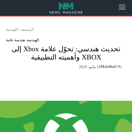
الرئيسية
الهندسة
الهندسة
هندسة عامة
تحديث هندسي: تحوّل علامة Xbox إلى
XBOX وأهميته التطبيقية
Mohdbali
By
16 مايو، 2026
App
Pinterest
X
Facebook