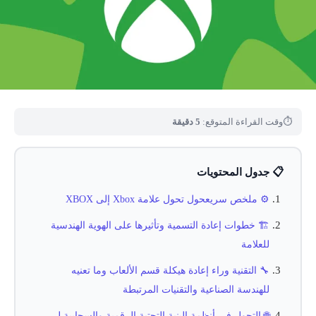
⏱
وقت القراءة المتوقع:
5 دقيقة
📋 جدول المحتويات
⚙️ ملخص سريعحول تحول علامة Xbox إلى XBOX
🏗️ خطوات إعادة التسمية وتأثيرها على الهوية الهندسية
للعلامة
🔧 التقنية وراء إعادة هيكلة قسم الألعاب وما تعنيه
للهندسة الصناعية والتقنيات المرتبطة
🌐 التحول في أنظمة البنية التحتية الرقمية والسحابية لـ