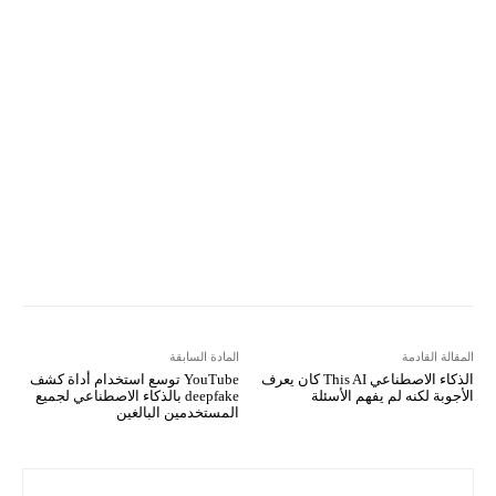
Email
مطبعة
Tumblr
VK
Mix
Telegram
Viber
LINE
Digg
Kakao Story
Flip
Naver
Copy URL
Koo
Gettr
المقالة القادمة
المادة السابقة
الذكاء الاصطناعي This AI كان يعرف
YouTube توسع استخدام أداة كشف
الأجوبة لكنه لم يفهم الأسئلة
deepfake بالذكاء الاصطناعي لجميع
المستخدمين البالغين