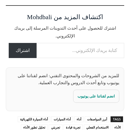
ي
ا
اكتشاف المزيد من Mohdbali
ل
ت
اشترك للحصول على أحدث التدوينات المرسلة إلى بريدك
ح
الإلكتروني.
م
كتابة بريدك الإلكتروني...
ي
ل
اشتراك
…
للمزيد من الشروحات والمحتوى التقني: انضم لقناتنا على
يوتيوب وتابع أحدث الدروس والتجارب العملية.
انضم لقناتنا على يوتيوب
TAGS
أبرز المواصفات
أداء
أداء السيارات
أداء السيارة الكهربائية
الأداء
الاستخدام الفعلي
تجربة قيادة
تجربتي
تحليل تطور الأداء