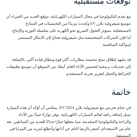
توقعات مستقبلية
مع تقدم التكنولوجيا في مجال السيارات الكهربائية، يتوقع العديد من الخبراء أن
تتوسع شيفروليه بلازر EV وتُحدث مزيدًا من التحسينات في النماذج
المستقبلية. سيؤثر التحول السريع نحو الكهربة على سلسلة التوريد والإنتاج،
لذا فإن الشركات المتخصصة مثل شيفروليه تحتاج إلى الابتكار المستمر
لمواكبة المنافسة.
قد نشهد إطلاق نسخ محسنة ببطاريات أكثر قوة ونطاق قيادة أكبر، بالإضافة
إلى تحديثات برمجية لتحسين الأداء العام. أيضًا، من المتوقع أن تتوسع تطبيقات
الخرائط والتنقل لتعزيز تجربة المستخدم.
خاتمة
في ختام تجربتي مع شيفروليه بلازر EV 2024، يمكنني أن أؤكد أن هذه السيارة
تمثل إضافة رائعة لعالم السيارات الكهربائية. توفر توازنًا جيدًا بين الأداء
والراحة والتكنولوجيا المتقدمة، مما يجعلها خيارًا جذابًا للعديد من السائقين. بعد
عام من الاستخدام، أشعر بالرضا التام عن أدائها وأتطلع لمزيد من المزايا في
المستقبل.