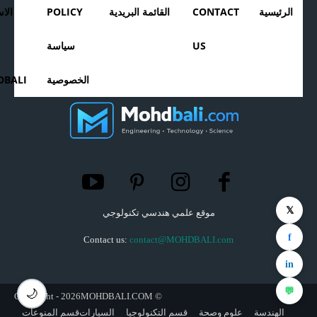
الرئيسية
CONTACT
القائمة البريدية
POLICY
الا
US
سياسة
الخصوصية
BALI
𝕏
موقع علمي هندسي تكنولوجي
f
Contact us:
contact@MOHDBALI.com
in
💬
🌙
© Copyright - 2026MOHDBALI.COM
الهندسة
علوم وصحة
قسم التكنولوجيا
السيارات
قسم المنوعات