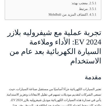
معجب بهذه:
مرتبط
اكتشاف المزيد من Mohdbali
تجربة عملية مع شيفروليه بلازر
EV 2024: الأداء وملاءمة
السيارة الكهربائية بعد عام من
الاستخدام
مقدمة
تعتبر السيارات الكهربائية جزءًا أساسيًا من مستقبل صناعة السيارات، حيث
تسعى الشركات لتقديم موديلات تسهم في تقليل الانبعاثات وتعزيز الاستدامة.
يأتي في صدارة هذه السيارات الكهربائية موديل شيفروليه بلازر EV 2024،
والذي كان محط اهتمام للكثيرين، خاصة بعد إطلاقه في السوق. وفي هذا