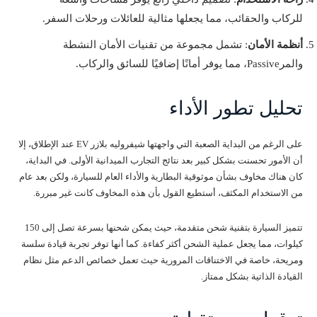
للركاب والحقائب، مما يجعلها مثالية للعائلات ورحلات السفر.
أنظمة الأمان
: تشمل مجموعة من تقنيات الأمان النشطة
والمرPassive، مما يوفر أمانًا إضافيًا للسائق والركاب.
تحليل تطور الأداء
على الرغم من البداية الصعبة التي واجهتها شيفروليه بلازر EV عند الإطلاق، إلا
أن الأمور تحسنت بشكل كبير بعد نتائج التجارب الميدانية الأولى. في البداية،
كان هناك مخاوف بشأن موثوقية البطارية والأداء العام للسيارة، ولكن بعد عام
من الاستخدام المكثف، أستطيع القول بأن هذه المخاوف كانت غير مبررة.
تتميز السيارة بتقنية شحن متقدمة، حيث يمكن شحنها بسرعة تصل إلى 150
كيلوات، مما يجعل عملية الشحن أكثر كفاءة. كما أنها توفر تجربة قيادة سلسة
ومريحة، خاصة في الاختناقات المرورية حيث تعمل خصائص الدعم مثل نظام
القيادة الذاتية بشكل ممتاز.