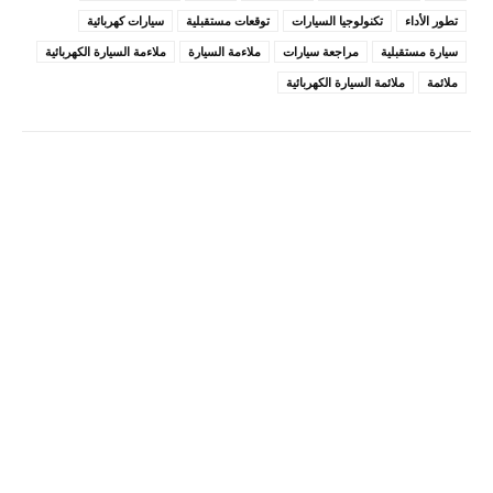
تطور الأداء
تكنولوجيا السيارات
توقعات مستقبلية
سيارات كهربائية
سيارة مستقبلية
مراجعة سيارات
ملاءمة السيارة
ملاءمة السيارة الكهربائية
ملائمة
ملائمة السيارة الكهربائية
Pinterest
X
Facebook
ReddIt
Linkedin
WhatsApp
Email
مطبعة
Tumblr
VK
Mix
Telegram
Viber
LINE
Digg
Kakao Story
Flip
Naver