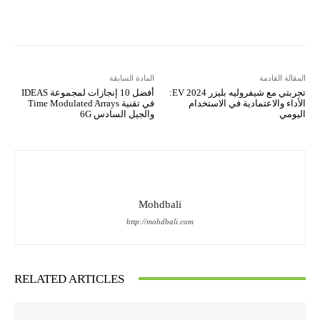
Copy URL
Koo
Gettr
المقالة القادمة
المادة السابقة
تجربتي مع شيفروليه بليزر EV 2024:
أفضل 10 إنجازات لمجموعة IDEAS
الأداء والاعتمادية في الاستخدام
في تقنية Time Modulated Arrays
اليومي
والجيل السادس 6G
Mohdbali
http://mohdbali.com
RELATED ARTICLES