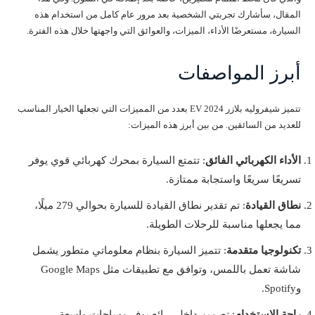
المقال، سأشارك تجربتي الشخصية بعد مرور عام كامل من استخدام هذه
السيارة، مستعرضًا الأداء، الميزات، والعوائق التي واجهتها خلال هذه الفترة.
أبرز المواصفات
تتميز شيفروليه بلازر EV 2024 بعدد من المميزات التي تجعلها الخيار المناسب
للعديد من السائقين. من بين أبرز هذه الميزات:
الأداء الكهربائي الفائق
: تتمتع السيارة بمحرك كهربائي قوي يوفر
تسريعًا سريعًا واستجابة ممتازة.
نطاق القيادة
: تم تقدير نطاق القيادة للسيارة بحوالي 279 ميلًا،
مما يجعلها مناسبة للرحلات الطويلة.
تكنولوجيا متقدمة
: تتميز السيارة بنظام معلوماتي متطور يشمل
شاشة تعمل باللمس، وتوافق مع تطبيقات مثل Google Maps
وSpotify.
راحة الاستخدام
: تصميم داخلي رائع يوفر مساحات واسعة