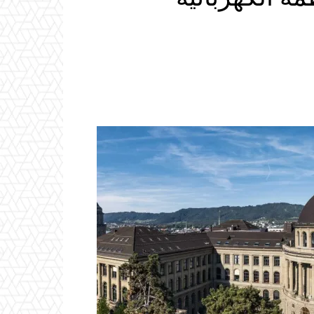
Email
ReddIt
Linkedin
WhatsApp