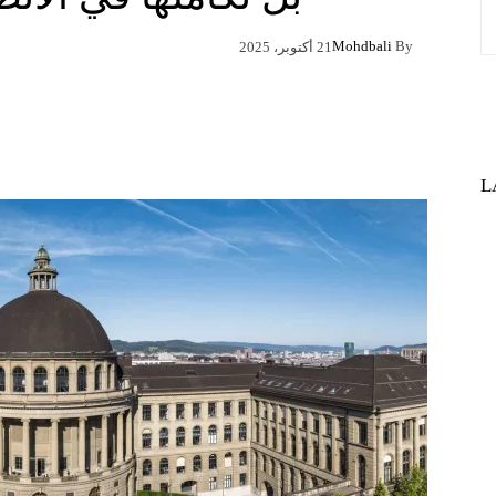
Mohdbali
By
21 أكتوبر، 2025
Pinterest
X
Facebook
L