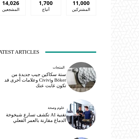
14,026
1,700
11,000
المشتركين
أتباع
المشجعين
ATEST ARTICLES
المنتجات
ستة سكاكين جيب جديدة من
Böker وCivivi وعلامات أخرى قد
تكون غابت عنك
علوم وصحة
تقنية AI تكشف تسارع شيخوخة
الدماغ مقارنة بالعمر الفعلي