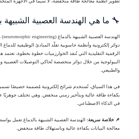
تطوير أنظمة معالجة طاقة منخفضة، لا سيما في الأجهزة المتخص
🔧 ما هي الهندسة العصبية الشبيهة ب
الهن
دوائر إلكترونية وأنظمة حاسوبية تقلّد المبادئ الوظيفية للدماغ ا
الرقمية التقليدية التي تُنفذ الخوارزميات خطوة بخطوة، تعتمد 
البيولوجية من خلال دوائر متخصصة تُحاكي التوصيلات العصبية وال
والطبيعي.
في هذا السياق، تُستخدم شرائح إلكترونية مُصممة خصيصًا تسمى 
بكفاءة طاقة عالية وبتأخير زمني منخفض. وهي تختلف جوهريًا عن
في الذكاء الاصطناعي.
📌 خلاصة سريعة:
الهندسة العصبية الشبيهة بالدماغ تعمل بواسط
معالجة البيانات بكفاءة عالية وباستهلاك طاقة منخفض.