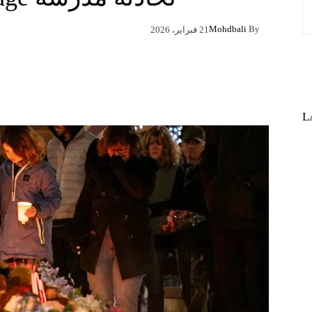
Mohdbali
By
21 فبراير، 2026
Pinterest
X
Facebook
L