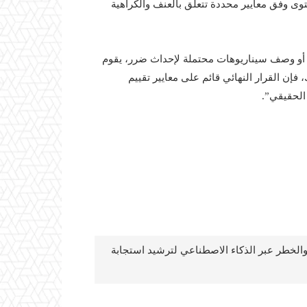
وى وفق معايير محددة تتعلق بالعنف والكراهية
 اكتشاف نصوص تتضمن مواضيع عنيفة مثل “gun violence” أو وصف سيناريوهات محتملة لإحداث ضرر، يقوم
 فإن القرار النهائي قائم على معايير تقييم
 الحقيقي”.
 والخطر عبر الذكاء الاصطناعي لترشيد استجابة