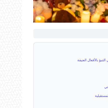
نبؤ بالأفعال العنيفة
عي
مستقبلية