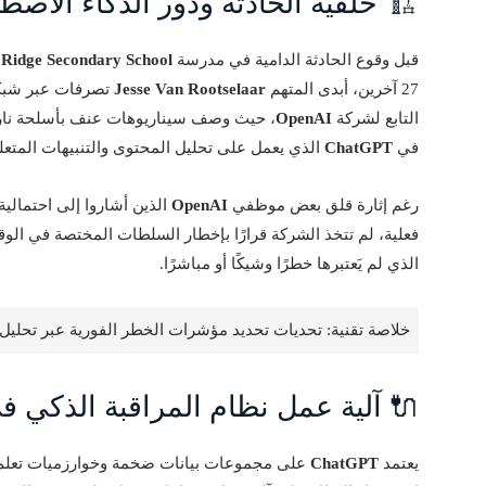
🏗️ خلفية الحادثة ودور الذكاء الاصط
قبل وقوع الحادثة الدامية في مدرسة
Ridge Secondary School
27 آخرين، أبدى المتهم
Jesse Van Rootselaar
تصرفات عبر شبكة
التابع لشركة
OpenAI
، حيث وصف سيناريوهات عنف بأسلحة نارية.
في
ChatGPT
الذي يعمل على تحليل المحتوى والتنبيهات المتعل
رغم إثارة قلق بعض موظفي
OpenAI
الذين أشاروا إلى احتمالي
فعلية، لم تتخذ الشركة قرارًا بإخطار السلطات المختصة في الوق
الذي لم يَعتبرها خطرًا وشيكًا أو مباشرًا.
خلاصة تقنية: تحديات تحديد مؤشرات الخطر الفورية عبر تحليل 
🔌 آلية عمل نظام المراقبة الذكي في atGPT
يعتمد
ChatGPT
على مجموعات بيانات ضخمة وخوارزميات تعلم آ