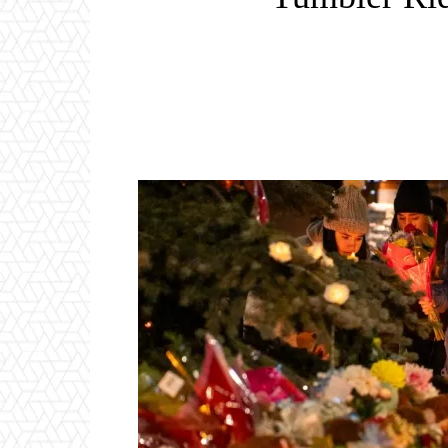
Email
ReddIt
Linkedin
WhatsApp