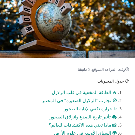
⏱
وقت القراءة المتوقع:
5 دقيقة
📋 جدول المحتويات
🔥 الطاقة المخفية في قلب الزلازل
🧭 تجارب “الزلازل الصغيرة” في المختبر
✨ حرارة تكفي لإذابة الصخور
🎭 تأثير تاريخ الصدع وانزلاق الصخور
📸 ماذا تعني هذه الاكتشافات للعالم؟
🌍 السياق الأوسع في علوم الأرض