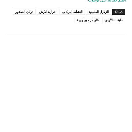
انضم لقناتنا على يوتيوب
TAGS
الزلازل الطبيعية
النشاط البركاني
حرارة الأرض
ذوبان الصخور
طبقات الأرض
ظواهر جيولوجية
Pinterest
X
Facebook
ReddIt
Linkedin
WhatsApp
Email
مطبعة
Tumblr
VK
Mix
Telegram
Viber
LINE
Digg
Kakao Story
Flip
Naver
Copy URL
Koo
Gettr