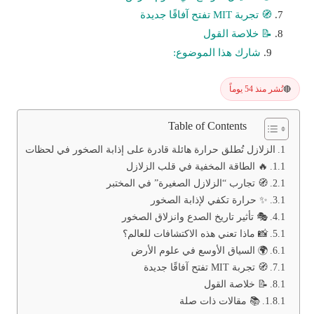
🧭 تجربة MIT تفتح آفاقًا جديدة
📝 خلاصة القول
شارك هذا الموضوع:
نُشر منذ 54 يوماً
🔴
Table of Contents
الزلازل تُطلق حرارة هائلة قادرة على إذابة الصخور في لحظات
🔥 الطاقة المخفية في قلب الزلازل
🧭 تجارب “الزلازل الصغيرة” في المختبر
✨ حرارة تكفي لإذابة الصخور
🎭 تأثير تاريخ الصدع وانزلاق الصخور
📸 ماذا تعني هذه الاكتشافات للعالم؟
🌍 السياق الأوسع في علوم الأرض
🧭 تجربة MIT تفتح آفاقًا جديدة
📝 خلاصة القول
📚 مقالات ذات صلة