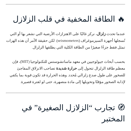
🔥 الطاقة المخفية في قلب الزلازل
عندما تحدث
زلزال
، نركز غالبًا على الاهتزازات الأرضية التي نشعر بها أو التي
تُسجلها أجهزة السيزموغراف (seismometers). لكن حقيقة الأمر أن هذه الهزات
تمثل فقط جزءًا صغيرًا من الطاقة الكلية التي يطلقها الزلزال.
بحسب أبحاث جيولوجيين في معهد ماساتشوستس للتكنولوجيا (MIT)، فإن
معظم طاقة الزلزال تتحول إلى
حرارة شديدة
تصاحب الانزلاق المفاجئ
للصخور على طول صدع زلزالي مُحدد. وهذه الحرارة قد تكون قوية بما يكفي
لإذابة الصخور مؤقتًا وتحويلها إلى مادة منصهرة، حتى لو لفترة قصيرة.
🧭 تجارب “الزلازل الصغيرة” في
المختبر