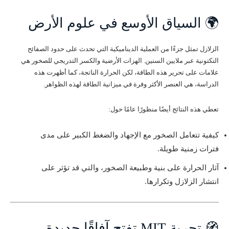
🌍 السياق الأوسع في علوم الأرض
الزلازل تمثل جزءًا من العملية الديناميكية التي تحدث على حدود الصفائح
التكتونية عبر ملايين السنين. الهزات الأرضية والكسر التدريجي للصخور هي
علامات على تحرير هذه الطاقة، لكن الحرارة الناتجة، كما أظهرت هذه
الدراسة، هي العنصر الأكثر وفرة في ميزانية الطاقة لهذه الظواهر.
تعطي هذه النتائج أيضًا منظورًا عامًا حول:
كيفية تتعامل الصخور مع الإجهاد والضغط الكبير على مدى
فترات زمنية طويلة.
آثار الحرارة على بنية وطبيعة الصخور، والتي قد تؤثر على
انتشار الزلازل وتكرارها.
🧭 تجربة MIT تفتح آفاقًا جديدة