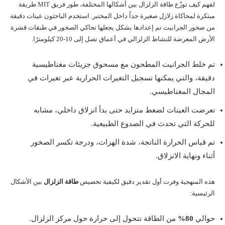
لفهم كيف توزّع طاقة الزلزال بين أشكالها المختلفة، طور فريق MIT طريقة
مبتكرة لمحاكاة زلازل صغيرة جداً داخل المختبر. استخدم الباحثون عينات دقيقة
من صخور الجرانيت تم إعدادها بشكل يجعلها تحاكي الصخور في طبقات قشرة
الأرض المعرضة للنشاط الزلزالي في أعماق تصل إلى 10-20 كيلومترًا.
تم خلط الجرانيت المطحون مع مسحوق جزيئات مغناطيسية
دقيقة، والتي يمكنها تسجيل التغيرات الحرارية عبر تغيرات في
المجال المغناطيسي.
تعرضت العينات لضغط متزايد حتى بدأ انزلاق داخلي، مشابه
للحركة التي تحدث في الصدوع الطبيعية.
تم قياس الحرارة الناتجة، شدة الهزات، ودرجة تكسر الصخور
أثناء ونهاية الانزلاق.
هذه المنهجية وفرت أول تقدير دقيق لكيفية تخصيص
طاقة الزلزال
بين الأشكال
الرئيسية:
حوالي
80%
من الطاقة تتحول إلى حرارة حول مركز الزلزال.