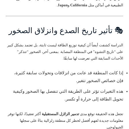
الطبيعية في أماكن مثل
California
و
Japan
.
🎭 تأثير تاريخ الصدع وانزلاق الصخور
الدراسة كشفت أيضاً أن كيفية توزيع الطاقة ليست ثابتة، بل تعتمد بشكل كبير
على “تاريخ التشوه” في المنطقة المصابة. بمعنى آخر، الصخور “تتذكر”
الأحداث السابقة التي تعرضت لها سابقًا.
إذا كانت المنطقة قد عانت من انزلاقات وتحولات سابقة كثيرة،
فإن خصائص الصخور تتغير.
هذه التغيرات تؤثر على الطريقة التي تنفصل بها الصخور وكيفية
تحويل الطاقة إلى حرارة أو تكسر.
تجعل هذه الحقيقة توقع مدى
تدمير الزلازل المستقبلية
أكثر تعقيدًا، لكنها توفر
معلومات جديدة لفهم أفضل لخطر كل منطقة زلزالية بناءً على سجلها
الجيولوجي.