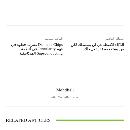
Copy URL
Koo
Gettr
المقالة القادمة
المادة السابقة
الذكاء الاصطناعي لن يستبدلك لكن
Diamond Chips تقترب خطوة في
من يستخدمه قد يفعل ذلك
فهم Granularity في أنظمة
Supeconducting الميكانيكية
Mohdbali
http://mohdbali.com
RELATED ARTICLES