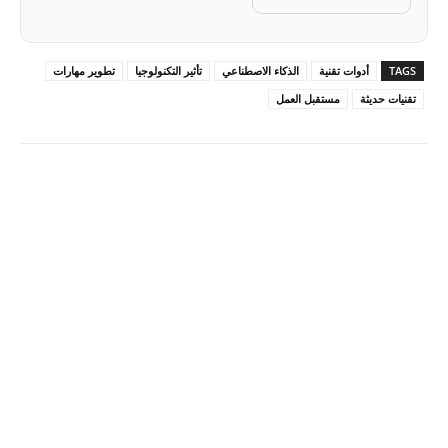
TAGS
أدوات تقنية
الذكاء الاصطناعي
تأثير التكنولوجيا
تطوير مهارات
تقنيات حديثة
مستقبل العمل
Pinterest
X
Facebook
ReddIt
Linkedin
WhatsApp
Email
مطبعة
Tumblr
VK
Mix
Telegram
Viber
LINE
Digg
Kakao Story
Flip
Naver