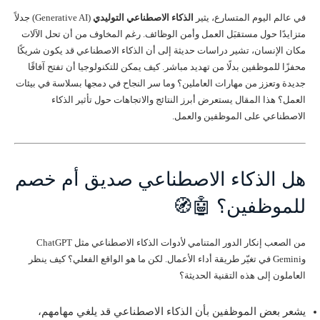
في عالم اليوم المتسارع، يثير
الذكاء الاصطناعي التوليدي
(Generative AI) جدلاً
متزايدًا حول مستقبَل العمل وأمن الوظائف. رغم المخاوف من أن تحل الآلات
مكان الإنسان، تشير دراسات حديثة إلى أن الذكاء الاصطناعي قد يكون شريكًا
محفزًا للموظفين بدلًا من تهديد مباشر. كيف يمكن للتكنولوجيا أن تفتح آفاقًا
جديدة وتعزز من مهارات العاملين؟ وما سر النجاح في دمجها بسلاسة في بيئات
العمل؟ هذا المقال يستعرض أبرز النتائج والاتجاهات حول تأثير الذكاء
الاصطناعي على الموظفين والعمل.
هل الذكاء الاصطناعي صديق أم خصم
للموظفين؟ 🤖🧭
من الصعب إنكار الدور المتنامي لأدوات الذكاء الاصطناعي مثل ChatGPT
وGemini في تغيّر طريقة أداء الأعمال. لكن ما هو الواقع الفعلي؟ كيف ينظر
العاملون إلى هذه التقنية الحديثة؟
يشعر بعض الموظفين بأن الذكاء الاصطناعي قد يلغي مهامهم،