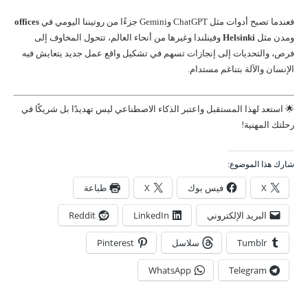
فعندما تصبح أدوات مثل ChatGPT وGemini جزءًا من روتيننا اليومي في
offices
ومدن مثل
Helsinki
وفينلندا وغيرها من أنحاء العالم، تتحول المخاوف إلى
فرص، والتحديات إلى إنجازات تسهم في تشكيل واقع عمل جديد يتعايش فيه
الإنسان والآلة بتناغم مستدام.
🌟 استعد لهذا المستقبل واعتبر الذكاء الاصطناعي ليس تهديدًا بل شريكًا في
رحلتك المهنية!
شارك هذا الموضوع:
X
فيس بوك
X
طباعة
البريد الإلكتروني
LinkedIn
Reddit
Tumblr
سلاسل
Pinterest
WhatsApp
Telegram