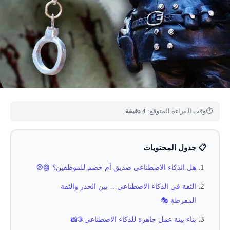
⏱
وقت القراءة المتوقع:
4 دقيقة
📋 جدول المحتويات
هل الذكاء الاصطناعي صديق أم خصم للموظفين؟ 🤖🧭
الثقة في الذكاء الاصطناعي… بين الحذر والثقة
المفرطة 🎭
بناء بيئة عمل جاهزة للذكاء الاصطناعي 🌐📸