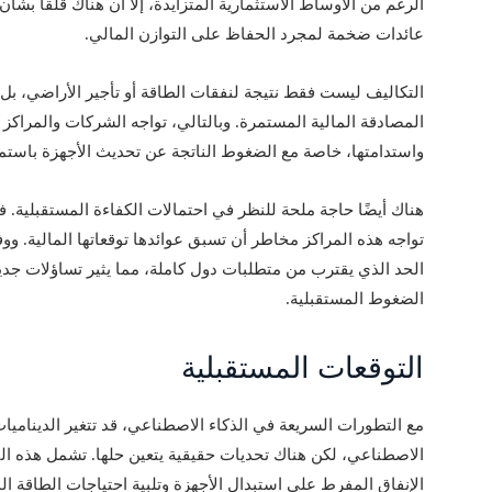
الرغم من الأوساط الاستثمارية المتزايدة، إلا أن هناك قلقًا بشأ
عائدات ضخمة لمجرد الحفاظ على التوازن المالي.
التكاليف ليست فقط نتيجة لنفقات الطاقة أو تأجير الأراضي، بل ت
المصادقة المالية المستمرة. وبالتالي، تواجه الشركات والمراكز ا
واستدامتها، خاصة مع الضغوط الناتجة عن تحديث الأجهزة باستمر
هناك أيضًا حاجة ملحة للنظر في احتمالات الكفاءة المستقبلية. فبي
تواجه هذه المراكز مخاطر أن تسبق عوائدها توقعاتها المالية. وو
الحد الذي يقترب من متطلبات دول كاملة، مما يثير تساؤلات جد
الضغوط المستقبلية.
التوقعات المستقبلية
مع التطورات السريعة في الذكاء الاصطناعي، قد تتغير الديناميات 
الاصطناعي، لكن هناك تحديات حقيقية يتعين حلها. تشمل هذه ال
الإنفاق المفرط على استبدال الأجهزة وتلبية احتياجات الطاقة الم