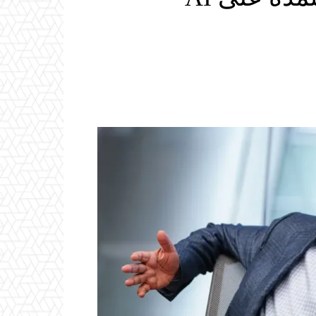
Email
ReddIt
Linkedin
WhatsApp