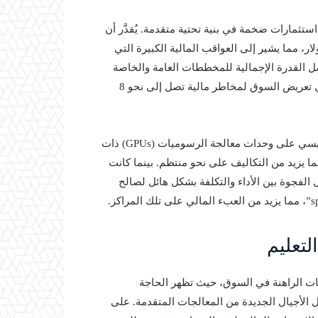
ستثمارات ضخمة في بنية تحتية متقدمة. يُقدَّر أن
 نطاقه 1 جيجاوات تصل إلى حوالي 80 مليار دولار، مما يشير إلى العواقب المالية الكبيرة التي
صل القدرة الإجمالية للمخططات العامة والخاصة
في مجال الذكاء الاصطناعي إلى حوالي 100 جيجاوات، مما يعني تعريض السوق لمخاطر مالية تصل إلى نحو 8
تتأثر عمليات هذه المراكز بالإعدادات التقنية، بالاعتماد بشكل رئيسي على وحدات معالجة الرسوميات (GPUs) ذات
ا يزيد من التكاليف على نحو منتظم. بينما كانت
ل الفجوة بين الأداء والتكلفة بشكل هائل لصالح
لتعليم
هات الراهنة في السوق، حيث تظهر الحاجة
 الأجيال الجديدة من المعالجات المتقدمة. على