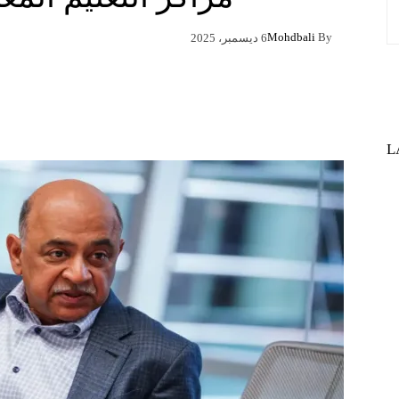
Mohdbali
By
6 ديسمبر، 2025
Pinterest
X
Facebook
L