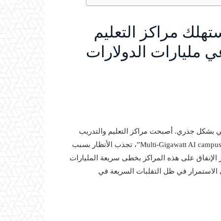
تهلك مراكز التعليم
ي مليارات الدولارات
ي بشكل جذري. أصبحت مراكز التعليم والتدريب
التي تعتمد على تقنيات الذكاء الاصطناعي، والمعروفة باسم “Multi-Gigawatt AI campuses”، تجذب الأنظار بسبب
ز الإنفاق على هذه المراكز بخطى سريعة المليارات
لى الاستمرار في ظل التقلبات السريعة في