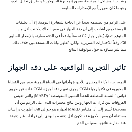
ويتجنب المشاكل المرتبطة بضرورة معايرة الجلوكوز عن طريق تحليل الدم،
وهو ما كان ضرورياً مع الإصدارات السابقة.
على الرغم من تصميمه بعيداً عن الحاجة للمعايرة اليومية، إلا أن تعليقات
المستخدمين أشارت إلى أن دقة الجهاز في بعض الحالات كانت أقل من
المتوقع. تقنيًا، يُظهر جهاز G7 تحسناً واضحاً في الدقة مقارنة بالإصدار السابق
G6، وفقاً للاختبارات السريرية. ولكن، تُظهر بيانات المستخدمين خلاف ذلك،
مما يثير تساؤلات حول موثوقية النتائج.
تأثير التجربة الواقعية على دقة الجهاز
التمييز بين الأداء المختبري للأجهزة وأدائها في الحياة اليومية يعتبر من القضايا
المحورية في تكنولوجيا CGMs. يجري تقييم دقة أجهزة CGM عادة عن طريق
قياس “النسبة المطلقة للخطأ النسبي المتوسطة” (MARD) والتي تقيس
الفروقات بين قراءات الجهاز وبين نتائج مختبرات الدم. على الرغم من أن
Dexcom يُشير إلى أن مقياس MARD لجهازه هو حوالي 8%، أظهرت دراسات
مستقلة أن بعض الأجهزة قد تكون أقل دقة، مما يؤدي إلى قراءات غير دقيقة
عند مقارنة نتائجها بمقياس الدم.