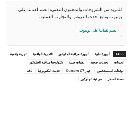
للمزيد من الشروحات والمحتوى التقني: انضم لقناتنا على
يوتيوب وتابع أحدث الدروس والتجارب العملية.
انضم لقناتنا على يوتيوب
TAGS
أجهزة طبية
أجهزة مراقبة الجلوكوز
التجربة الواقعية
تجربة واقعية
تحديات
تحديات صحية
تقنيات طبية
تكنولوجيا مراقبة الجلوكوز
توقعات المستخدمين
جهاز Dexcom G7
حديث التكنولوجيا
دقة
صحة السكر
مراقبة الجلوكوز
Pinterest
X
Facebook
ReddIt
Linkedin
WhatsApp