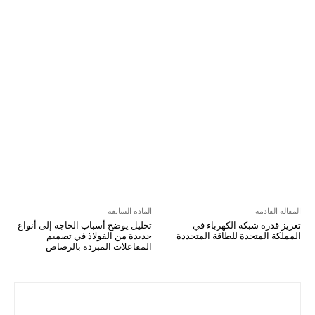
Email
مطبعة
Tumblr
VK
Mix
Telegram
Viber
LINE
Digg
Kakao Story
Flip
Naver
Copy URL
Koo
Gettr
المقالة القادمة
المادة السابقة
تعزيز قدرة شبكة الكهرباء في
تحليل يوضح أسباب الحاجة إلى أنواع
المملكة المتحدة للطاقة المتجددة
جديدة من الفولاذ في تصميم
المفاعلات المبردة بالرصاص