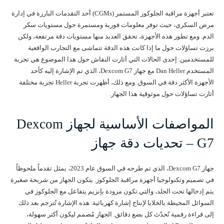
تعتبر أجهزة مراقبة الجلوكوز المستمر (CGMs) أحد التقدمات البارزة في إدارة
مرض السكري، حيث توفر معلومات فورية ومستمرة حول مستويات سكر
الدم. ومع تطور هذه الأجهزة، تحقق العديد منها مستويات دقة مرتفعة، ولكن
برزت تساؤلات حول ما إذا كانت هذه الدقة تتماشى مع التجارب الواقعية
للمستخدمين. إحدى الحالات التي أثارت النقاش حول هذا الموضوع هي تجربة
المستخدم Dan Heller مع جهاز Dexcom G7، الذي تم الإشارة إليه كأحد
الأجهزة الأكثر دقة في السوق. ومع ذلك، أظهرت تجربة Heller تجربة مختلفة
أثارت تساؤلات حول موثوقية هذا الجهاز.
المواصفات الأساسية لجهاز Dexcom
G7 – تحديات دقة جهاز
جهاز Dexcom G7، الذي تم طرحه في السوق عام 2023، يمثل تقدماً ملحوظاً
في تصميم وتكنولوجيا أجهزة مراقبة الجلوكوز. يتكون الجهاز من شريحة صغيرة
يتم إدخالها تحت الجلد، والتي تكون مزودة بإنزيم يتفاعل مع الجلوكوز في
السوائل المحيطة بالخلايا لإنتاج إشارة كهربائية. هذه الإشارة تُترجم بعد ذلك
إلى قراءة رقمية تُحدّث كل بضع دقائق. الجهاز مُصمم ليكون أكثر سهولة،