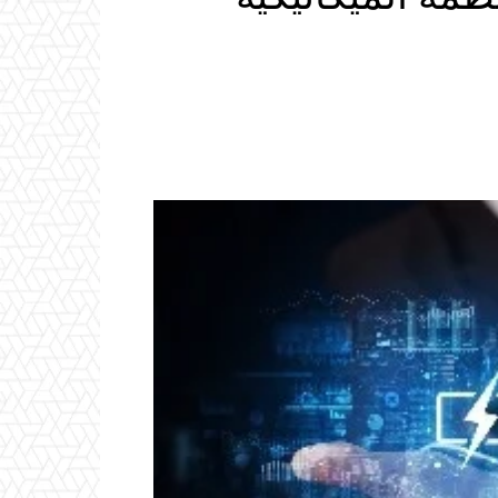
Email
ReddIt
Linkedin
WhatsApp