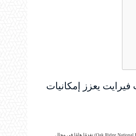
فيرايت يعزز إمكانيات
أحدثت الأبحاث الحديثة في معمل أوك ريدج الوطني (Oak Ridge National Laboratory) تقدمًا هامًا في مجال