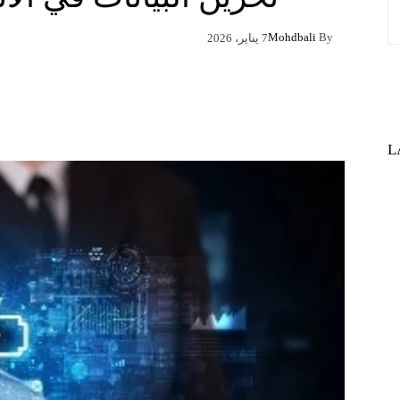
Mohdbali
By
7 يناير، 2026
Pinterest
X
Facebook
L