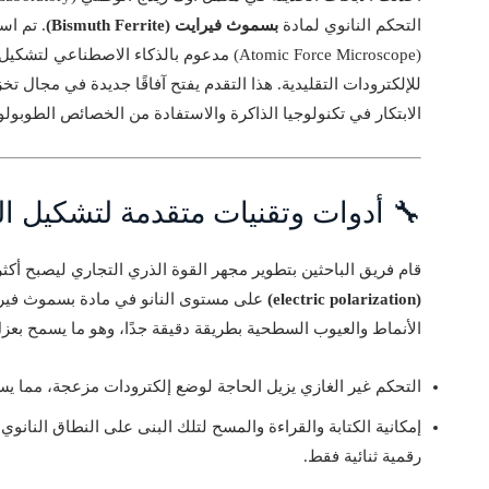
التحكم النانوي لمادة
بسموث فيرايت (Bismuth Ferrite)
. تم اس
(Atomic Force Microscope) مدعوم بالذكاء الاصط
للإلكترودات التقليدية. هذا التقدم يفتح آفاقًا جديدة في مجال تخ
الابتكار في تكنولوجيا الذاكرة والاستفادة من الخصائص الطوبولو
🔧 أدوات وتقنيات متقدمة لتشكيل ا
قام فريق الباحثين بتطوير مجهر القوة الذري التجاري ليصبح أك
(electric polarization)
على مستوى النانو في مادة بسموث فيرا
الأنماط والعيوب السطحية بطريقة دقيقة جدًا، وهو ما يسمح بعز
التحكم غير الغازي يزيل الحاجة لوضع إلكترودات مزعجة، مما يس
إمكانية الكتابة والقراءة والمسح لتلك البنى على النطاق النانو
رقمية ثنائية فقط.