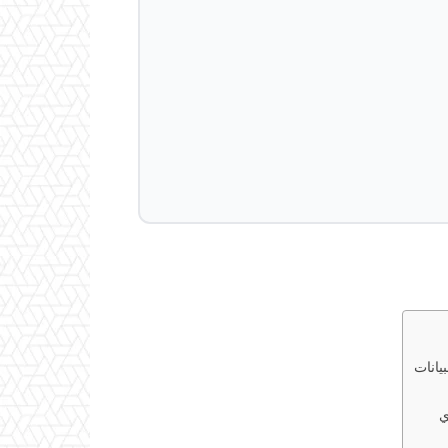
⚙️ ال
