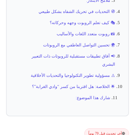
ملامح الابتكار:
🧭 التحديات في تحريك الشفاه بشكل طبيعي
🎭 كيف تعلم الروبوت وجهه وحركاته؟
📸 روبوت متعدد اللغات والأساليب
🌍 تحسين التواصل العاطفي مع الروبوتات
📢 آفاق تطبيقات مستقبلية للروبوتات ذات التعبير
البشري
⚠️ مسؤولية تطوير التكنولوجيا والتحديات الأخلاقية
🌟 الخلاصة: هل اقتربنا من كسر “وادي الغرابة”؟
شارك هذا الموضوع:
آخر تحديث قبل 79 يوماً
🔴