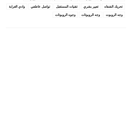
تحريك الشفاه
تعبير بشري
تقنيات المستقبل
تواصل عاطفي
وادي الغرابة
وجه الروبوت
وجه الروبوتات
وجوه الروبوتات
Pinterest
X
Facebook
ReddIt
Linkedin
WhatsApp
Email
مطبعة
Tumblr
VK
Mix
Telegram
Viber
LINE
Digg
Kakao Story
Flip
Naver
Copy URL
Koo
Gettr