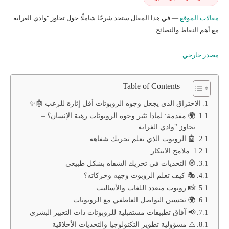
مقالات الموقع
— في هذا المقال ستجد شرحًا شاملًا حول تجاوز "وادي الغرابة
مع أهم النقاط والنصائح.
مصدر خارجي
Table of Contents
الاختراق الذي يجعل وجوه الروبوتات أقل إثارة للرعب 🤖✨
🌍 مقدمة: لماذا تثير وجوه الروبوتات رهبة الإنسان؟ –
تجاوز "وادي الغرابة
🤖 الروبوت الذي تعلم تحريك شفاهه
ملامح الابتكار:
🧭 التحديات في تحريك الشفاه بشكل طبيعي
🎭 كيف تعلم الروبوت وجهه وحركاته؟
📸 روبوت متعدد اللغات والأساليب
🌍 تحسين التواصل العاطفي مع الروبوتات
📢 آفاق تطبيقات مستقبلية للروبوتات ذات التعبير البشري
⚠️ مسؤولية تطوير التكنولوجيا والتحديات الأخلاقية