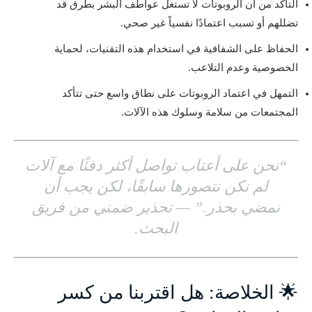
التأكد من أن الروبوتات لا تستغل عواطف البشر بطرق قد
تضللهم أو تسبب اعتمادًا نفسياً غير صحي.
الحفاظ على الشفافية في استخدام هذه التقنيات، لحماية
الخصوصية وعدم التلاعب.
التمهل في اعتماد الروبوتات على نطاق واسع حتى تتأكد
المجتمعات من سلامة وسلوك هذه الآلات.
“نحن على أعتاب تواصل أكثر دفئًا مع آلات
لم نكن نتصورها سابقًا، لكن يجب أن
نمضي بحذر.” — تحذير ضمني من فريق
البحث.
🌟 الخلاصة: هل اقتربنا من كسر