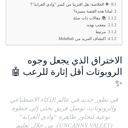
🌟 الخلاصة: هل اقتربنا من كسر “وادي الغرابة”؟
لماذا هذه القصة مميزة؟
📚 مقالات ذات صلة
معجب بهذه:
مرتبط
اكتشاف المزيد من Mohdbali
الاختراق الذي يجعل وجوه
الروبوتات أقل إثارة للرعب 🤖
✨
في تطور جديد في عالم الذكاء الاصطناعي
والروبوتات، توصل فريق بحثي إلى خطوة
نوعية لتجاوز ظاهرة “وادي الغرابة”
(UNCANNY VALLEY)، من خلال تعليم