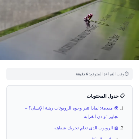
⏱
وقت القراءة المتوقع:
6 دقيقة
📋 جدول المحتويات
🌍 مقدمة: لماذا تثير وجوه الروبوتات رهبة الإنسان؟ –
تجاوز "وادي الغرابة
🤖 الروبوت الذي تعلم تحريك شفاهه