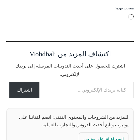
معجب بهذه:
ج
ا
ر
ي
ا
اكتشاف المزيد من Mohdbali
ل
ت
اشترك للحصول على أحدث التدوينات المرسلة إلى بريدك
ح
الإلكتروني.
م
كتابة بريدك الإلكتروني...
ي
ل
اشتراك
…
للمزيد من الشروحات والمحتوى التقني: انضم لقناتنا على
يوتيوب وتابع أحدث الدروس والتجارب العملية.
انضم لقناتنا على يوتيوب