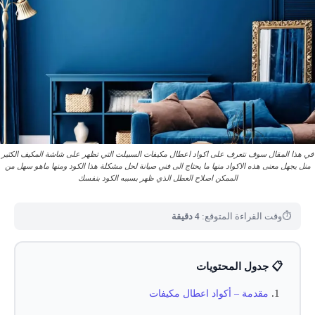
في هذا المقال سوف نتعرف على اكواد اعطال مكيفات السبيلت التي تظهر على شاشة المكيف الكثير
منل يجهل معنى هذه الاكواد منها ما يحتاج الى فني صيانة لحل مشكلة هذا الكود ومنها ماهو سهل من
الممكن اصلاح العطل الذي ظهر بسببه الكود بنفسك
⏱
وقت القراءة المتوقع:
4 دقيقة
📋 جدول المحتويات
مقدمة – أكواد اعطال مكيفات