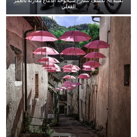
تقنية AI تكشف تسارع شيخوخة الدماغ مقارنة بالعمر
الفعلي