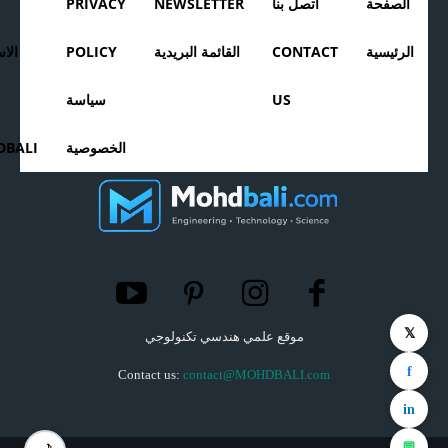
الصفحة
اتصل بنا
NEWSLETTER
PRIVACY
الرئيسية
CONTACT
القائمة البريدية
POLICY
الا
US
سياسة
الخصوصية
BALI
𝕏
موقع علمي هندسي تكنولوجي
f
Contact us:
contact@MOHDBALI.com
in
💬