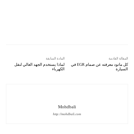
Kakao Story
Flip
Naver
Copy URL
Koo
Gettr
المقالة القادمة
المادة السابقة
كل ماتود معرفته عن صمام EGR في
لماذا يستخدم الجهد العالي لنقل
السيارة
الكهرباء
Mohdbali
http://mohdbali.com