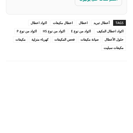
TAGS
أعطال تبريد
اعطال
اعطال مكيفات
اكواد اعطال
اكواد اعطال المكيف
اكواد من نوع E
اكواد من نوع HS
اكواد من نوع P
حلول الأعطال
صيانة مكيفات
فحص المكيفات
كهرباء منزلية
مكيفات
مكيفات سبليت
Pinterest
X
Facebook
ReddIt
Linkedin
WhatsApp
Email
مطبعة
Tumblr
VK
Mix
Telegram
Viber
LINE
Digg