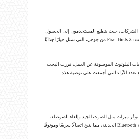
ن الشركات، حيث يتطلع المستخدمون إلى الحصول
على أفضل أداء بأقل تكلفة. ومن بين هذه المنتجات، تبرز سماعات Pixel Buds 2a من جوجل، التي تمثل خيارًا جذابًا
عات البلوتوث الموسوقة عن العمل، قررت البحث
 المتاحة، مما قادني إلى سماعات Pixel Buds 2a. ومع تعدد الآراء التي أجمعت على توصية هذه
 والخفيف، حيث توفّر ميزات مثل الصوت الجيد وإلغاء الضوضاء،
مما يعزز من تجربة الاستماع للمستخدمين. كما تحتوي على تقنية Bluetooth الحديثة، مما يتيح اتصالًا سريعًا وموثوقًا