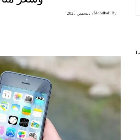
Mohdbali
By
7 ديسمبر، 2025
Pinterest
X
Facebook
L