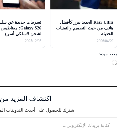
Razr Ultra الجديد يبرز كأفضل
تسريبات جديدة عن سلس
هاتف من حيث التصميم والتقنيات
Galaxy S26: مغنا
الحديثة
لشحن لاسلكي أسرع
2025/12/05
2026/04/29
معجب بهذه:
ج
ا
ر
ي
ا
اكتشاف المزيد من Mohdbali
ل
اشترك للحصول على أحدث التدوينات المر
ت
كتابة بريدك الإلكتروني...
ح
م