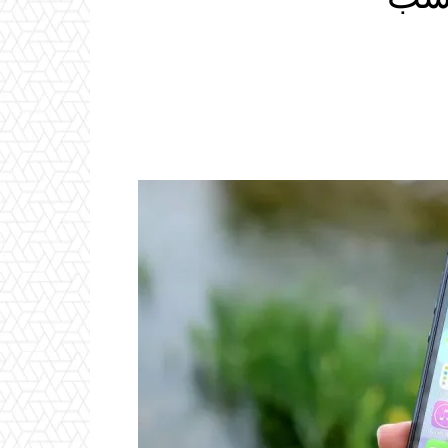
Email
ReddIt
Linkedin
WhatsApp