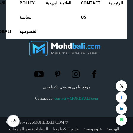
الرئيسية
CONTACT
القائمة البريدية
POLICY
الا
US
سياسة
الخصوصية
BALI
𝕏
موقع علمي هندسي تكنولوجي
f
Contact us:
contact@MOHDBALI.com
in
💬
🌙
© Copyright - 2026MOHDBALI.COM
الهندسة
علوم وصحة
قسم التكنولوجيا
السيارات
قسم المنوعات