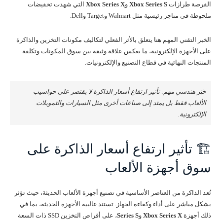
الفرصة طرازات
Xbox Series S
و
Xbox Series X
التي شهدت تخفيضات
ملحوظة في متاجر رئيسية مثل Walmart وTarget وDell.
الخبر التقني المهم هنا يتعلق بالأثر الفعلي لتكاليف مكونات التخزين والذاكرة
على الأجهزة الإلكترونية، ما يعكس علاقة وثيقة بين سوق المكونات وتكلفة
المنتجات النهائية في قطاع التصنيع والإلكترونيات.
خبَر هندسي مهم: تأثير ارتفاع أسعار الذاكرة لا يقتصر على حواسيب
الألعاب فقط بل يمتد إلى صناعات أخرى مثل السيارات والتمويلات
الإلكترونية.
🏗️ تأثير ارتفاع أسعار الذاكرة على
سوق أجهزة الألعاب
تُعد الذاكرة من العناصر الأساسية في تصنيع أجهزة الألعاب الحديثة، حيث تؤثر
بشكل مباشر على أداء وكفاءة الجهاز. تستند غالبية الأجهزة الحديثة، بما في
ذلك أجهزة
Xbox Series X
و
Series S
، على أقراص التخزين SSD ذات السعة