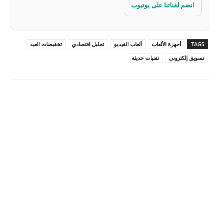
انضم لقناتنا على يوتيوب
TAGS
أجهزة الألعاب
ألعاب الفيديو
تحليل اقتصادي
تخفيضات العيد
تسويق إلكتروني
تقنيات حديثة
Pinterest
X
Facebook
ReddIt
Linkedin
WhatsApp
Email
مطبعة
Tumblr
VK
Mix
Telegram
Viber
LINE
Digg
Kakao Story
Flip
Naver