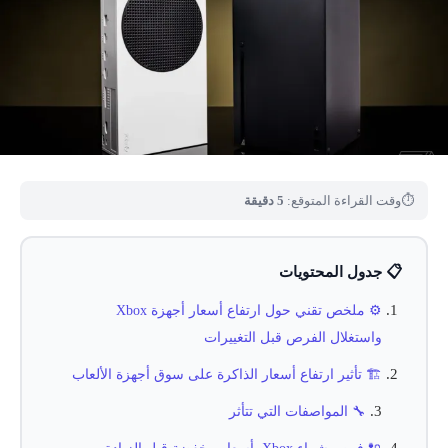
⏱
وقت القراءة المتوقع:
5 دقيقة
📋 جدول المحتويات
⚙️ ملخص تقني حول ارتفاع أسعار أجهزة Xbox
واستغلال الفرص قبل التغييرات
🏗️ تأثير ارتفاع أسعار الذاكرة على سوق أجهزة الألعاب
🔧 المواصفات التي تتأثر