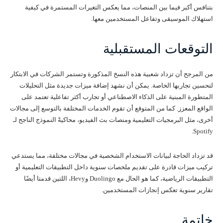
بتنافس أكبر فيما بين المنصات، مما يعكس التغيرات المستمرة في كيفية
استهلاك الموسيقى وتفاعل المستخدمين معها.
التوقعات المستقبلية
من المرجح أن تزداد شعبية هذه النسخ المذكورة وتستمر الشركات في الابتكار
لتحسين تجاربها الخاصة. يمكن أن نشهد إضافة ميزات جديدة مثل التحليلات
المتطورة المبنية على الذكاء الاصطناعي أو تجارب أكثر تفاعلية تعتمد على
الواقع المعزز. كما من المتوقع أن تقوم الخدمات المختلفة بالتوسع إلى مجالات
أخرى، مثل البرمجيات التعليمية ومنصات بث الفيديو، محاكيةً النموذج الناجح لـ
Spotify.
قد تزداد الحاجة لبيانات الاستخدام الشخصية في مجالات مختلفة، مما يستدعي
تركيب ميزات قادرة على تقديم ملخصات سنوية داخل التطبيقات التعليمية أو
التطبيقات الرياضية، كما هو الحال مع Duolingo وHevy، اللتين قدمتا أيضًا
تقارير سنوية تعكس إنجازات المستخدمين.
خاتمة