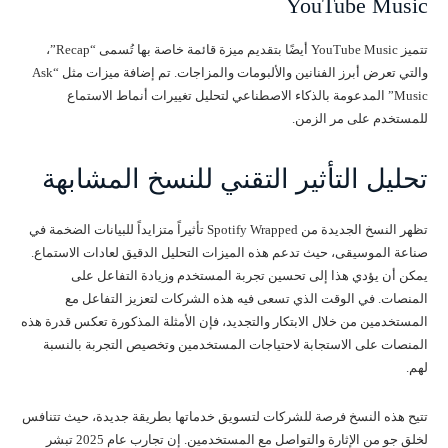
YouTube Music
تتميز YouTube Music أيضًا بتقديم ميزة قائمة خاصة بها تُسمى “Recap”،
والتي تعرض أبرز الفنانين والألبومات والمزاجات. تم إضافة ميزات مثل “Ask
Music” المدعومة بالذكاء الاصطناعي لتحليل تغييرات أنماط الاستماع
للمستخدم على مر الزمن.
تحليل التأثير التقني للنسخ المشابهة
تظهر النسخ الجديدة من Spotify Wrapped تأثيراً متزايداً للبيانات الضخمة في
صناعة الموسيقى، حيث تدعم هذه الميزات التحليل الدقيق لعادات الاستماع.
يمكن أن يؤدي هذا إلى تحسين تجربة المستخدم وزيادة التفاعل على
المنصات. في الوقت الذي تسعى فيه هذه الشركات لتعزيز التفاعل مع
المستخدمين من خلال الابتكار والتجديد، فإن الأمثلة المذكورة تعكس قدرة هذه
المنصات على الاستجابة لاحتياجات المستخدمين وتخصيص التجربة بالنسبة
لهم.
تتيح هذه النسخ فرصة للشركات لتسويق خدماتها بطريقة جديدة، حيث تتنافس
لخلق جو من الإثارة والتواصل مع المستخدمين. إن تجارب عام 2025 تبشر