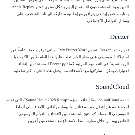
الذين يعود المستخدمون للاستماع إليهم بشكل سنوي. تعتبر Apple Replay
بمثابة ملخص إبداعي يترافق مع إمكانية مشاركة البيانات الشخصية على
وسائل التواصل الاجتماعي.
Deezer
تقوم خدمة Deezer بتقديم “My Deezer Year”، والتي توفر ملخصًا شاملًا عن
استهلاك الموسيقى على مدار العام. تغلب عليها هذا العام طابع “الكوميديا
الرومانسية” في التصاميم المرئية. كما تتيح Deezer للمستخدمين إنشاء
اختبارات يمكن مشاركتها مع الأصدقاء، مما يجعل هذه التجربة أكثر تفاعلية.
SoundCloud
خدمة SoundCloud أيضًا أضافت ميزة “SoundCloud 2025 Recap”، التي تقدم
لمحة عامة عن أفضل خمسة فنانين وألبومات وأغاني بالإضافة إلى أنماط
الموسيقى المفضلة. كما تتيح للمستخدمين اكتشاف “التوأم الموسيقي”
الخاص بهم من خلال مقارنة نمط الاستماع مع مستخدمين آخرين.