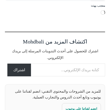
معجب بهذه:
ج
ا
ر
ي
ا
اكتشاف المزيد من Mohdbali
ل
ت
اشترك للحصول على أحدث التدوينات المرسلة إلى بريدك
ح
الإلكتروني.
م
كتابة بريدك الإلكتروني...
ي
ل
اشتراك
…
للمزيد من الشروحات والمحتوى التقني: انضم لقناتنا على
يوتيوب وتابع أحدث الدروس والتجارب العملية.
انضم لقناتنا على يوتيوب