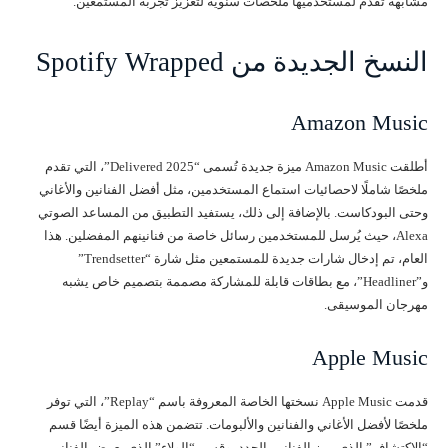
مشابهة تقدم لمستخدميها ملخصات سنوية لتعزيز تجربة المستمعين.
النسخ الجديدة من Spotify Wrapped
Amazon Music
أطلقت Amazon Music ميزة جديدة تُسمى “2025 Delivered”، التي تقدم
ملخصًا شاملًا لاحصائيات استماع المستخدمين، مثل أفضل الفنانين والأغاني
وحتى البودكاست. بالإضافة إلى ذلك، يستفيد التطبيق من المساعد الصوتي
Alexa، حيث يُرسل للمستخدمين رسائل خاصة من فنانينهم المفضلين. هذا
العام، تم إدخال شارات جديدة للمستمعين مثل شارة “Trendsetter”
و”Headliner”، مع بطاقات قابلة للمشاركة مصممة بتصميم خاص يشبه
مهرجان الموسيقى.
Apple Music
قدمت Apple Music نسختها الخاصة المعروفة باسم “Replay”، التي توفر
ملخصًا لأفضل الأغاني والفنانين والألبومات. تتضمن هذه الميزة أيضًا قسم
“الاكتشاف” الذي يبرز الفنانين الجدد، وقسم “الولاء” الذي يعرض الفنانين