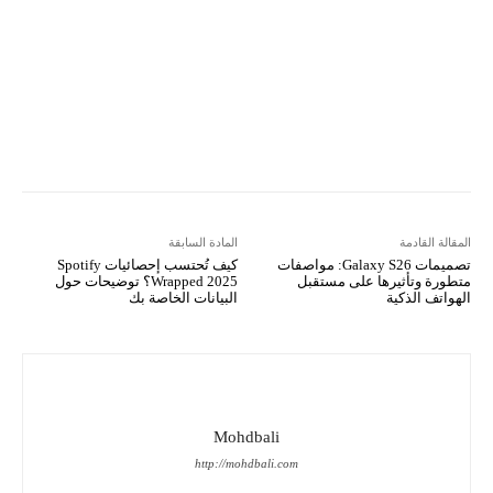
Viber
LINE
Digg
Kakao Story
Flip
Naver
Copy URL
Koo
Gettr
المقالة القادمة
المادة السابقة
تصميمات Galaxy S26: مواصفات
كيف تُحتسب إحصائيات Spotify
متطورة وتأثيرها على مستقبل
Wrapped 2025؟ توضيحات حول
الهواتف الذكية
البيانات الخاصة بك
Mohdbali
http://mohdbali.com