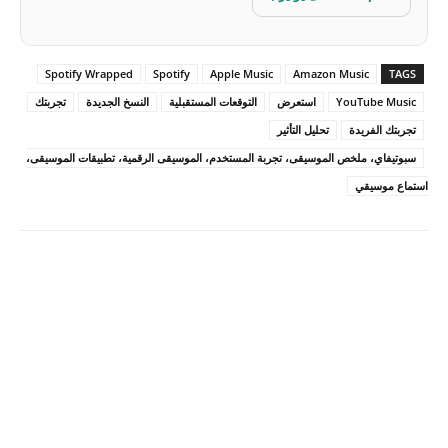
Spotify Wrapped
Spotify
Apple Music
Amazon Music
TAGS
YouTube Music
استعرض
التوقعات المستقبلية
النسخ الجديدة
تجربتك
تجربتك الفريدة
تحليل التأثير
سبوتيفاي، ملخص الموسيقى، تجربة المستخدم، الموسيقى الرقمية، تطبيقات الموسيقى،
استماع موسيقي
Pinterest
X
Facebook
ReddIt
Linkedin
WhatsApp
Email
مطبعة
Tumblr
VK
Mix
Telegram