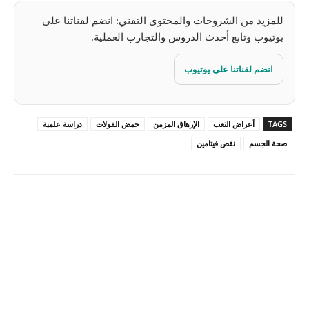
للمزيد من الشروحات والمحتوى التقني: انضم لقناتنا على
يوتيوب وتابع أحدث الدروس والتجارب العملية.
انضم لقناتنا على يوتيوب
TAGS
أعراض التعب
الإرهاق المزمن
حمض الفولات
دراسة علمية
صحة الجسم
نقص فيتامين
Pinterest
X
Facebook
ReddIt
Linkedin
WhatsApp
Email
مطبعة
Tumblr
VK
Mix
Telegram