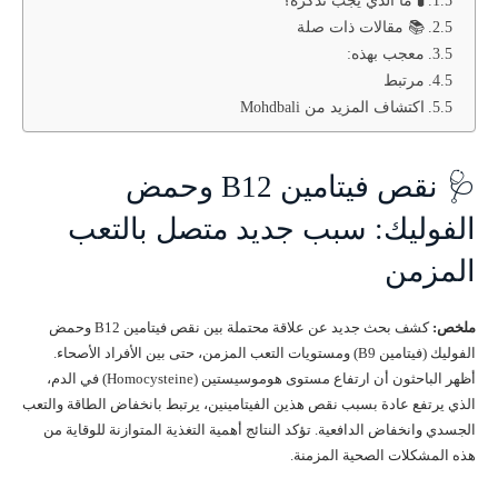
🧪 ما الذي يجب تذكره؟
📚 مقالات ذات صلة
معجب بهذه:
مرتبط
اكتشاف المزيد من Mohdbali
🩺 نقص فيتامين B12 وحمض
الفوليك: سبب جديد متصل بالتعب
المزمن
ملخص:
كشف بحث جديد عن علاقة محتملة بين نقص فيتامين B12 وحمض
الفوليك (فيتامين B9) ومستويات التعب المزمن، حتى بين الأفراد الأصحاء.
أظهر الباحثون أن ارتفاع مستوى هوموسيستين (Homocysteine) في الدم،
الذي يرتفع عادة بسبب نقص هذين الفيتامينين، يرتبط بانخفاض الطاقة والتعب
الجسدي وانخفاض الدافعية. تؤكد النتائج أهمية التغذية المتوازنة للوقاية من
هذه المشكلات الصحية المزمنة.