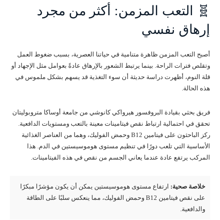
🧬 التعب المزمن: أكثر من مجرد
إرهاق نفسي
أصبح التعب المزمن ظاهرة متنامية في حياتنا العصرية، بسبب ضغوط العمل
وتقلص فترات الراحة. بينما يرتبط الشعور بالإرهاق عادةً بعوامل مثل الإجهاد أو
قلة النوم، أظهرت دراسة حديثة أن سوء التغذية قد يسهم بشكل ملموس في
هذه الحالة.
فريق بحثي بقيادة البروفسور هيرواكي كانوشي من جامعة أوساكا متروبوليتان
تحقق في احتمالية ارتباط نقص فيتامينات معينة بالتعب ومستويات الدافعية.
ركز الباحثون على فيتامين B12 وحمض الفوليك، وهما من العناصر الغذائية
الأساسية التي تلعب دورًا في تنظيم مستوى هوموسيستين في الدم. هذا
المركب يرتفع عادة عندما يعاني الجسم من نقص في هذه الفيتامينات.
خلاصة صحية:
ارتفاع مستوى هوموسيستين يمكن أن يكون مؤشرًا مبكرًا
على نقص فيتامين B12 وحمض الفوليك، مما ينعكس سلبًا على الطاقة
والدافعية.