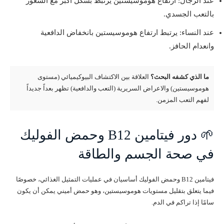
عند الرجال: ارتفاع هوموسيستين يرتبط بشكل أكبر مع الشعور
بالتعب الجسدي.
عند النساء: يرتبط ارتفاع هوموسيستين بانخفاض الدافعية
وانعدام الحافز.
ما الذي كشفه البحث؟
العلاقة بين الاكتشاف البيوكيميائي (مستوى
هوموسيستين) والاعراض السريرية (التعب والدافعية) تظهر بعداً جديداً
لفهم التعب المزمن.
🌱 دور فيتامين B12 وحمض الفوليك
في صحة الجسم والطاقة
فيتامين B12 وحمض الفوليك أساسيان في عمليات التمثيل الغذائي، خصوصًا
فيما يتعلق بتقليل مستويات هوموسيستين، وهو حمض أميني يمكن أن يكون
سامًا إذا تراكم في الدم.