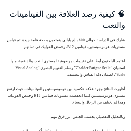
🧠 كيفية رصد العلاقة بين الفيتامينات
والتعب
شارك في الدراسة حوالي
600
بالغ ياباني يتمتعون بصحة عامة جيدة. تم قياس
مستويات هوموسيستين، فيتامين B12، وحمض الفوليك في دمائهم.
اعتمد الباحثون أيضًا على تقييمات موضوعية لمستوى التعب والدافعية، منها
استبيان “Chalder Fatigue Scale” وسلم التقييم البصري “Visual Analog
Scale”، لضمان دقة القياس والتصنيف.
أظهرت النتائج وجود علاقة عكسية بين هوموسيستين والفيتامينات، حيث ارتفع
مستوى هوموسيستين كلما انخفضت مستويات فيتامين B12 وحمض الفوليك،
وهذا لم يختلف بين الرجال والنساء.
وبالتحليل التفصيلي بحسب الجنس، برز فرق مهم: