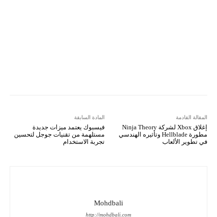
Viber
LINE
Digg
Kakao Story
Flip
Naver
Copy URL
Koo
Gettr
المقالة القادمة
المادة السابقة
إغلاق Xbox لشركة Ninja Theory
فيسبوك يعتمد ميزات جديدة
مطورة Hellblade وتأثيره الهندسي
مستلهمة من تقنيات جوجل لتحسين
في تطوير الألعاب
تجربة الاستخدام
Mohdbali
http://mohdbali.com