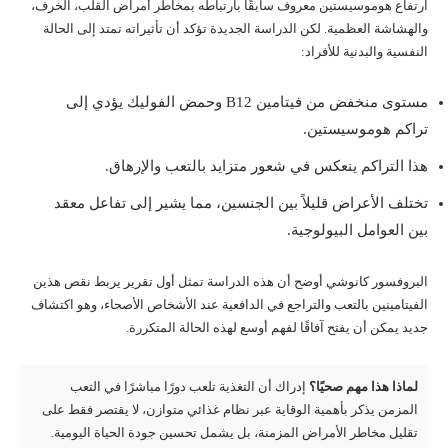
ارتفاع هوموسيستين معروف سابقًا بارتباطه بمخاطر أمراض القلب، الخرف،
والهشاشة العظمية. لكن الدراسة الجديدة تؤكد أن تأثيراته تمتد إلى الحالة
النفسية والبدنية للأفراد:
مستوى منخفض من فيتامين B12 وحمض الفوليك يؤدي إلى
تراكم هوموسيستين.
هذا التراكم ينعكس في شعور متزايد بالتعب والإرهاق.
تختلف الأعراض قليلاً بين الجنسين، مما يشير إلى تفاعل معقد
بين العوامل البيولوجية.
البروفسور كانوشي أوضح أن هذه الدراسة تمثل أول تقرير يربط نقص هذين
الفيتامينين بالتعب والتراجع في الدافعية عند الأشخاص الأصحاء، وهو اكتشاف
جديد يمكن أن يفتح آفاقًا لفهم أوسع لهذه الحالة المتكررة.
لماذا هذا مهم صحيًا؟
إدراك أن التغذية تلعب دورًا مباشرًا في التعب
المزمن يذكر بأهمية الوقاية عبر نظام غذائي متوازن، لا يقتصر فقط على
تقليل مخاطر الأمراض المزمنة، بل يشمل تحسين جودة الحياة اليومية.