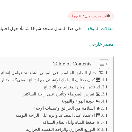
آخر تحديث قبل 162 يوماً
🔴
مقالات الموقع
— في هذا المقال ستجد شرحًا شاملًا حول اختيار 
مصدر خارجي
Table of Contents
🏗️ اختيار الطابق المناسب في المباني الشاهقة: عوامل إنشائية
🌉 كيف يختلف السلوك الإنشائي مع ارتفاع المبنى؟ – اختيار ا
📐 تأثير الرياح المتزايد مع الارتفاع
🛣️ تعرض الضوضاء وتأثيره على راحة الساكنين
🌬️ جودة الهواء والتهوية
🔥 السلامة من الحرائق وعمليات الإخلاء
🛗 الاعتماد على المصاعد وأثره على الراحة اليومية
💧 ضغط المياه وأداء نظام السباكة
☀️ التوزيع الحراري والراحة النفسية الحرارية