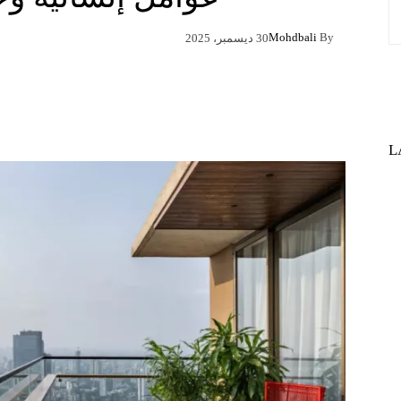
Mohdbali
By
30 ديسمبر، 2025
Pinterest
X
Facebook
L