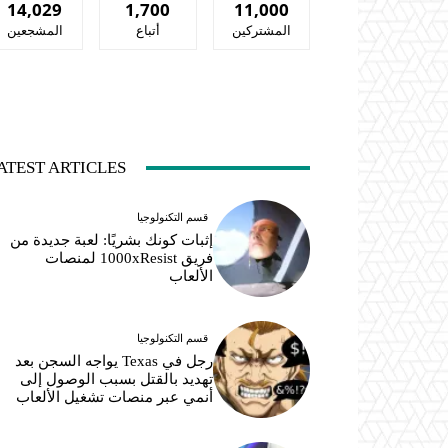
14,029
1,700
11,000
المشتركين
أتباع
المشجعين
ATEST ARTICLES
قسم التكنولوجيا
إثبات كونك بشريًا: لعبة جديدة من
فريق 1000xResist لمنصات
الألعاب
قسم التكنولوجيا
رجل في Texas يواجه السجن بعد
تهديد بالقتل بسبب الوصول إلى
أنمي عبر منصات تشغيل الألعاب