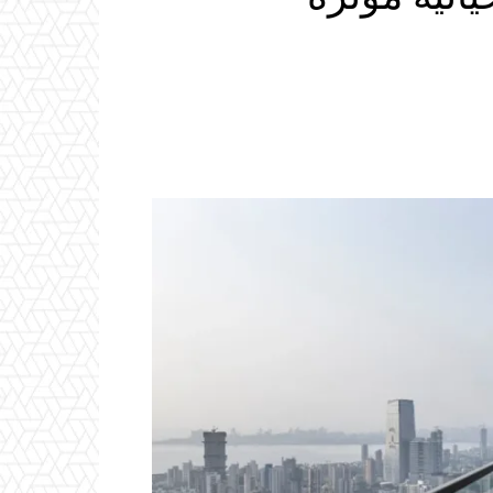
Email
ReddIt
Linkedin
WhatsApp