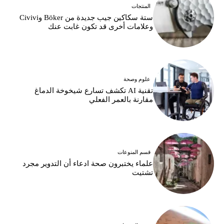
المنتجات
ستة سكاكين جيب جديدة من Böker وCivivi
وعلامات أخرى قد تكون غابت عنك
علوم وصحة
تقنية AI تكشف تسارع شيخوخة الدماغ
مقارنة بالعمر الفعلي
قسم المنوعات
علماء يختبرون صحة ادعاء أن التدوير مجرد
تشتيت