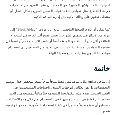
احتياجات المستهلكين المتغيرة. من الممكن أن نشهد المزيد من الابتكارات
في هذا القطاع، مثل شواحن تدعم تقنيات الشحن السريع بشكل أفضل، أو
منتجات تحتوي على وظائف ذكية مثل إدارة الطاقة الذكية.
كما يمكن أن يؤدي الضغط التنافسي الناتج عن عروض “Black Friday” إلى
مزيد من الابتكار في تصميم الشواحن، بحيث تصبح أكثر كفاءة في استخدام
الطاقة وأقل ضرراً بالبيئة. من المتوقع أيضاً أن تلعب الاستدامة دوراً رئيسياً في
تصميم الشواحن المستقبلية، حيث يسعى العديد من المصنعين إلى استخدام
مواد قابلة للتدوير وتقنيات تصنيع صديقة للبيئة.
خاتمة
إن شاحن Anker بثلاثة منافذ ليس فقط منتجاً متاحاً بسعر منخفض خلال موسم
التخفيضات، بل هو انعكاس لتوجهات السوق واحتياجات المستخدمين في
العصر الحديث. تقدم هذه التكنولوجيا المتقدمة حلاً مثالياً للمستخدمين الذين
يبحثون عن كفاءة في الشحن وسهولة في الاستخدام. من خلال هذه الابتكارات،
نستطيع أن نتوقع تحولاً مستمراً في كيفية استخدامنا للأجهزة المحمولة وكيفية
شحنها.