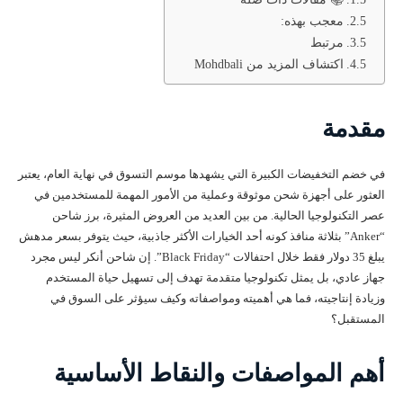
معجب بهذه:
مرتبط
اكتشاف المزيد من Mohdbali
مقدمة
في خضم التخفيضات الكبيرة التي يشهدها موسم التسوق في نهاية العام، يعتبر
العثور على أجهزة شحن موثوقة وعملية من الأمور المهمة للمستخدمين في
عصر التكنولوجيا الحالية. من بين العديد من العروض المثيرة، برز شاحن
“Anker” بثلاثة منافذ كونه أحد الخيارات الأكثر جاذبية، حيث يتوفر بسعر مدهش
يبلغ 35 دولار فقط خلال احتفالات “Black Friday”. إن شاحن أنكر ليس مجرد
جهاز عادي، بل يمثل تكنولوجيا متقدمة تهدف إلى تسهيل حياة المستخدم
وزيادة إنتاجيته، فما هي أهميته ومواصفاته وكيف سيؤثر على السوق في
المستقبل؟
أهم المواصفات والنقاط الأساسية