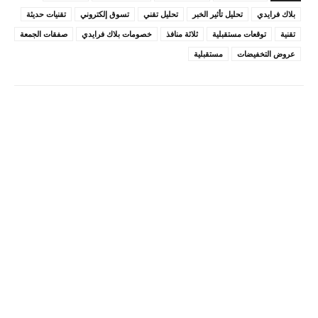
بلاك فرايدي
تحليل تأثير الخبر
تحليل تقني
تسوق إلكتروني
تقنيات حديثة
تقنية
توقعات مستقبلية
ثلاثة منافذ
خصومات بلاك فرايدي
صفقات الجمعة
عروض التخفيضات
مستقبلية
Pinterest
X
Facebook
ReddIt
Linkedin
WhatsApp
Email
مطبعة
Tumblr
VK
Mix
Telegram
Viber
LINE
Digg
Kakao Story
Flip
Naver