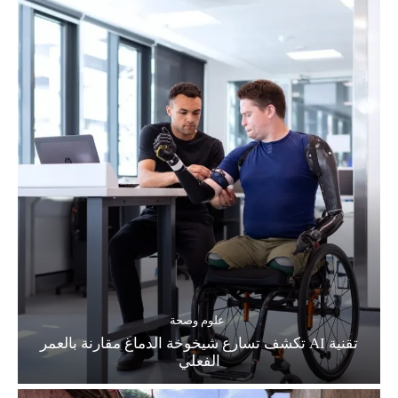
علوم وصحة
تقنية AI تكشف تسارع شيخوخة الدماغ مقارنة بالعمر
الفعلي