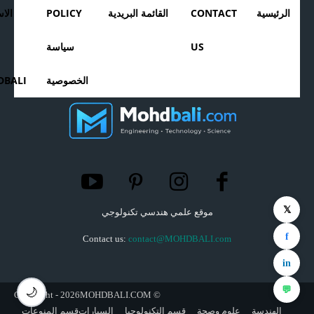
الرئيسية
CONTACT
القائمة البريدية
POLICY
الا
US
سياسة
الخصوصية
BALI
𝕏
موقع علمي هندسي تكنولوجي
f
Contact us:
contact@MOHDBALI.com
in
💬
🌙
© Copyright - 2026MOHDBALI.COM
الهندسة
علوم وصحة
قسم التكنولوجيا
السيارات
قسم المنوعات