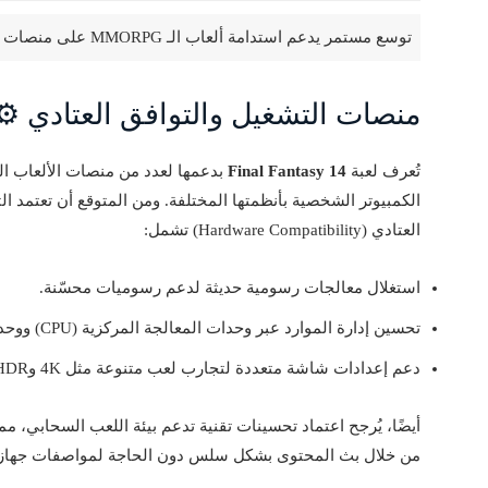
توسع مستمر يدعم استدامة ألعاب الـ MMORPG على منصات متنوعة.
منصات التشغيل والتوافق العتادي ⚙️
تُعرف لعبة
Final Fantasy 14
بدعمها لعدد من منصات الألعاب ال
الكمبيوتر الشخصية بأنظمتها المختلفة. ومن المتوقع أن تعتمد ا
العتادي (Hardware Compatibility) تشمل:
استغلال معالجات رسومية حديثة لدعم رسوميات محسّنة.
تحسين إدارة الموارد عبر وحدات المعالجة المركزية (CPU) ووحدات معالجة الرسوميات (GPU).
دعم إعدادات شاشة متعددة لتجارب لعب متنوعة مثل 4K وHDR.
من خلال بث المحتوى بشكل سلس دون الحاجة لمواصفات جهاز ع