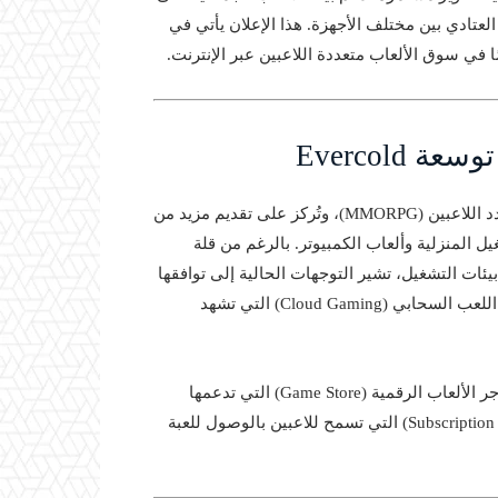
لعتادي بين مختلف الأجهزة. هذا الإعلان يأتي في
ي سوق الألعاب متعددة اللاعبين عبر الإنترنت.
Evercold
على تجربة لاعب متعدد اللاعبين (MMORPG)، وتُركز على تقديم مزيد من
 المنزلية وألعاب الكمبيوتر. بالرغم من قلة
ئات التشغيل، تشير التوجهات الحالية إلى توافقها
مع منصات الألعاب المنزلية الحديثة، إلى جانب استهدافها بيئات اللعب السحابي (Cloud Gaming) التي تشهد
ة (Game Store) التي تدعمها
، مع احتمال إدراجها في خدمات الاشتراك (Subscription Service) التي تسمح للاعبين بالوصول للعبة