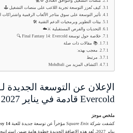
منصات التشغيل والتوافق العتادي ⚙️💻
كيف تُعزز التوسعة تجربة اللاعب على منصات التشغيل 🕹️
تأثير التوسعة على سوق متاجر الألعاب الرقمية واشتراكات ا
بيئات التطوير وبرمجيات الدعم التقنية 🛠️
التحديات والفرص المستقبلية ⚔️☁️
خلاصة حول توسعة Final Fantasy 14: Evercold 🔍
📚 مقالات ذات صلة
معجب بهذه:
مرتبط
اكتشاف المزيد من Mohdbali
Evercold قادمة في يناير 2027 🎮❄️
ملخص موجز
كشفت شركة
Square Enix
مؤخراً عن توسعة جديدة للعبة
asy 14
يناير 2027. تُعد هذه الإضافة الجديدة خطوة هامة ضمن است