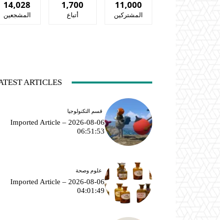
14,028
1,700
11,000
المشتركين
أتباع
المشجعين
ATEST ARTICLES
قسم التكنولوجيا
Imported Article – 2026-08-06
06:51:53
علوم وصحة
Imported Article – 2026-08-06
04:01:49