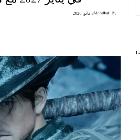
Mohdbali
By
8 مايو، 2026
Pinterest
X
Facebook
L