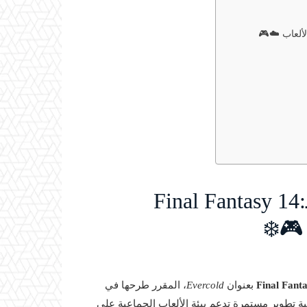
لألعاب ☁️🎮
الإعلان عن التوسعة الجديدة لـFinal Fantasy 14:
Final Fant
بعنوان
Evercold
، المقرر طرحها في
راتيجية تطوير مستمرة تدعم بيئة الألعاب الجماعية على