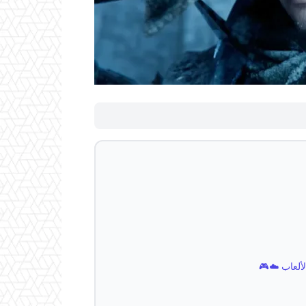
لألعاب ☁️🎮