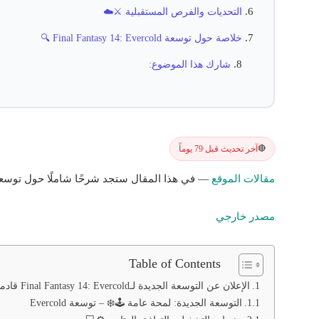
التحديات والفرص المستقبلية ⚔️☁️
خلاصة حول توسعة Final Fantasy 14: Evercold 🔍
شارك هذا الموضوع:
آخر تحديث قبل 79 يوماً
🔴
مقالات الموقع
— في هذا المقال ستجد شرحًا شاملًا حول توسعة Evercold مع أهم النقاط والنصا
مصدر خارجي
Table of Contents
الإعلان عن التوسعة الجديدة لـFinal Fantasy 14: Evercold قادمة في يناير 2027 🎮❄️
التوسعة الجديدة: لمحة عامة 🕹️❄️ – توسعة Evercold