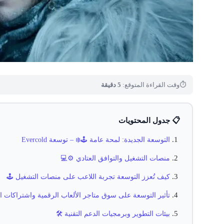
⏱
وقت القراءة المتوقع:
5 دقيقة
📋 جدول المحتويات
التوسعة الجديدة: لمحة عامة 🕹️❄️ – توسعة Evercold
منصات التشغيل والتوافق العتادي ⚙️💻
كيف تُعزز التوسعة تجربة اللاعب على منصات التشغيل 🕹️
تأثير التوسعة على سوق متاجر الألعاب الرقمية واشتراكات ا
بيئات التطوير وبرمجيات الدعم التقنية 🛠️