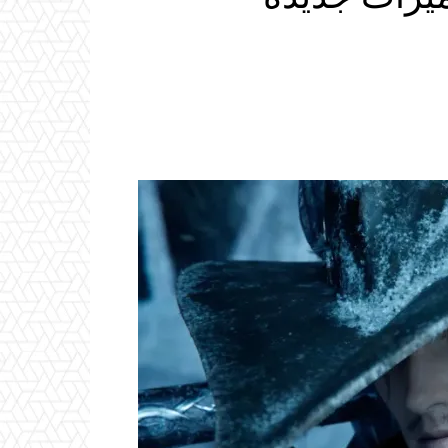
Email
ReddIt
Linkedin
WhatsApp