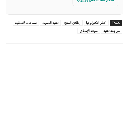
TAGS
أخبار التكنولوجيا
إطلاق المنتج
تقنية الصوت
سماعات لاسلكية
مراجعة تقنية
موعد الإطلاق
Pinterest
X
Facebook
ReddIt
Linkedin
WhatsApp
Email
مطبعة
Tumblr
VK
Mix
Telegram
Viber
LINE
Digg
Kakao Story
Flip
Naver