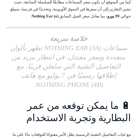
كما من المتوقع أن يكون سعر السماعات مطابقًا للسلسلة السابقة، حيث
تشير التقارير إلى أن سعرها في السوق الأوروبية، وتحديدًا في فرنسا، سيبلغ
حوالي
99 يورو
، بما يعادل سعر الجيل السابق
Nothing Ear (a)
.
خلاصة سريعة
سماعات NOTHING EAR (3A) تظهر بألوان
متعددة وسعر معتدل، في انتظار مزيد من
التفاصيل التقنية التي ستُعلن قريبًا، مع
إطلاقها رسميًا في 7 يوليو مع هاتف
NOTHING PHONE (4B).
🔋 ما يمكن توقعه من عمر
البطارية وتجربة الاستخدام
مع غياب التفاصيل التقنية الرسمية يظل الأمر مفتوحًا للتوقعات بناءً على ما