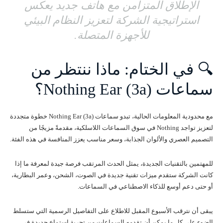
الإطلاق المتزامن مع هاتف جديد يعكس
استراتيجية الشركة لتعزيز النظام البيئي
للأجهزة المتصلة.
🔍 في الختام: ماذا ننتظر من
سماعات Nothing Ear (3a)؟
مع محدودية المعلومات الحالية، تبدو سماعات Nothing Ear (3a) خطوة متجددة
لتعزيز تواجد Nothing في سوق السماعات اللاسلكية، مقدمةً مزيجًا من
التصميم العصري والألوان الجذابة، وسعر مناسب يعزز المنافسة في هذه الفئة.
للمهتمين بالتقنيات الجديدة، يمثل الحدث المرتقب فرصة جيدة لمعرفة ما إذا
كانت الشركة ستقدم ميزات تقنية جديدة في الصوت، الشحن، وعمر البطارية،
أو حتى دعم أوسع للذكاء الاصطناعي في السماعات.
يبقى أن نترقب الأسبوع المقبل للاطلاع على التفاصيل الرسمية التي ستسلط
الضوء على كل ما يمكن أن تقدمه السماعات من تجربة استماع جديدة في