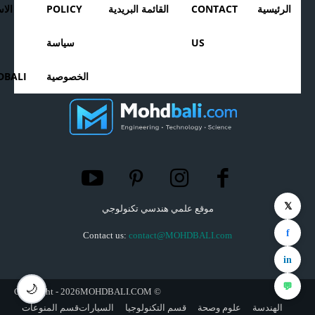
الرئيسية
CONTACT
القائمة البريدية
POLICY
الا
US
سياسة
الخصوصية
BALI
𝕏
موقع علمي هندسي تكنولوجي
f
Contact us:
contact@MOHDBALI.com
in
💬
🌙
© Copyright - 2026MOHDBALI.COM
الهندسة
علوم وصحة
قسم التكنولوجيا
السيارات
قسم المنوعات