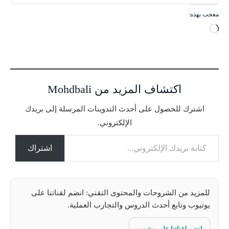
معجب بهذه:
ج
ا
ر
ي
ا
اكتشاف المزيد من Mohdbali
ل
ت
اشترك للحصول على أحدث التدوينات المرسلة إلى بريدك
ح
الإلكتروني.
م
كتابة بريدك الإلكتروني...
ي
ل
اشتراك
…
للمزيد من الشروحات والمحتوى التقني: انضم لقناتنا على
يوتيوب وتابع أحدث الدروس والتجارب العملية.
انضم لقناتنا على يوتيوب