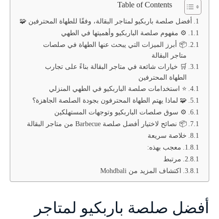
Table of Contents
أفضل صلصة باربكيو لمتاجر البقالة، وفقًا للطهاة المحترفين 🧩
⚙️ مفهوم صلصة الباربكيو وأهميتها في الطهي
📦 أبرز الميزات التي يبحث عنها الطهاة في صلصات
متاجر البقالة
🛒 خيارات شائعة في متاجر البقالة بناءً على تجارب
الطهاة المحترفين
⭐ استخدامات صلصة الباربكيو في الطهي المنزلي
🧩 لماذا يهتم الطهاة المحترفون بجودة الصلصة الجاهزة؟
⚙️ سوق صلصات الباربكيو وتوجهات المستهلكين
📦 نصائح لاختيار أفضل صلصة Barbecue من متاجر البقالة
خلاصة سريعة
معجب بهذه:
مرتبط
اكتشاف المزيد من Mohdbali
أفضل صلصة باربكيو لمتاجر