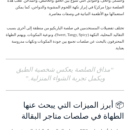
والسكر، والخل، والتوابل التي تتنوع بين الحلو، والحامض، والمدخن. تلعب هذه
الصلصة دورًا مركزيًا في إبراز نكهة اللحوم المشوية والدواجن، كما يمكن
استعمالها مع الأطعمة النباتية في وصفات معاصرة.
تختلف تفضيلات المستخدمين في صلصة الباربكيو من منطقة إلى أخرى بسبب
التقاليد المحلية، النكهة (Sweet, Tangy, Spicy)، ونوعية المكونات. ويهتم الطهاة
المحترفون بالبحث عن صلصات تجمع بين جودة المكونات ونكهات مدروسة
بعناية.
“مذاق الصلصة يعكس شخصية الطبق
ويكمل تجربة الشواء المنزلية.”
📦 أبرز الميزات التي يبحث عنها
الطهاة في صلصات متاجر البقالة