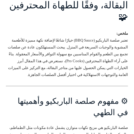
البقالة، وفقًا للطهاة المحترفين
🧩
ملخص:
تعتبر صلصة الباربكيو (BBQ Sauce) خيارًا شائعًا لإضافة نكهة مميزة للأطعمة
المشوية والوجبات السريعة في المنزل. يبحث المستهلكون عادة عن صلصات
تجمع بين الطعم والقوام المناسبين مع سهولة التوافر والأسعار المعقولة. بناءً
على آراء الطهاة المحترفين (Pro Cooks)، نستعرض في هذا المقال أبرز
الخيارات التي يمكن الحصول عليها من متاجر البقالة، مع التركيز على الميزات
العامة والتوجهات الاستهلاكية في اختيار أفضل الصلصات الجاهزة.
⚙️ مفهوم صلصة الباربكيو وأهميتها
في الطهي
صلصة الباربكيو هي مزيج نكهات متوازن يشمل عادة مكونات مثل الطماطم،