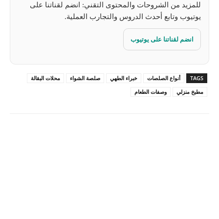
للمزيد من الشروحات والمحتوى التقني: انضم لقناتنا على
يوتيوب وتابع أحدث الدروس والتجارب العملية.
انضم لقناتنا على يوتيوب
TAGS
أنواع الصلصات
خبراء الطهي
صلصة الشواء
محلات البقالة
مطبخ منزلي
وصفات الطعام
Pinterest
X
Facebook
ReddIt
Linkedin
WhatsApp
Email
مطبعة
Tumblr
VK
Mix
Telegram