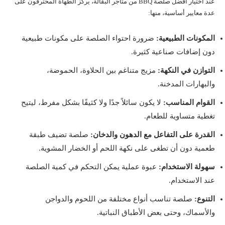
عند اختيار أفضل صلصة BBQ من متاجر البقالة، يركز الطهاة المحترفون على
عدة معايير أساسية، منها:
المكونات الطبيعية:
ضرورة احتواء الصلصة على مكونات طبيعية
دون إضافات صناعية كثيرة.
التوازن في النكهة:
مزيج متناغم بين الحلاوة، الحموضة،
والبهارات المدخنة.
القوام المناسب:
لا يكون سائلاً جدًا ولا كثيفًا بشكل مفرط، ليتيح
تغطية متساوية للطعام.
القدرة على التفاعل مع الدهون والدخان:
صلصة تضيف طبقة
طعمية دون أن تطغى على نكهة اللحم أو الخضار المشوية.
سهولة الاستخدام:
عبوة عملية يمكن التحكم في كمية الصلصة
عند الاستخدام.
التنوع:
صلصة تناسب أنواع مختلفة من اللحوم والدواجن
والأسماك، وحتى بعض الأطباق النباتية.