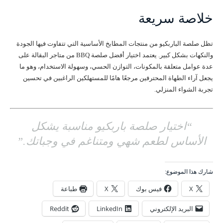
خلاصة سريعة
تظل صلصة الباربكيو من منتجات المطابخ الأساسية التي تتفاوت فيها الجودة
والنكهات بشكل كبير. يعتمد اختيار أفضل صلصة BBQ من متاجر البقالة على
عدة عوامل متعلقة بالمكونات، التوازن الحسي، وسهولة الاستخدام، وهو ما
يجعل آراء الطهاة المحترفين مرجعًا هامًا للمستهلكين الراغبين في تحسين
تجربة الشواء المنزلي.
“اختيار صلصة باربكيو مناسبة يشكل
الأساس لطعم شهي ومتناغم في وجباتك.”
شارك هذا الموضوع:
X
فيس بوك
X
طباعة
البريد الإلكتروني
LinkedIn
Reddit