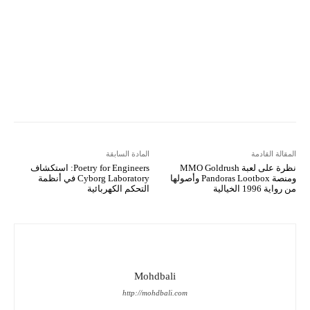
Viber
LINE
Digg
Kakao Story
Flip
Naver
Copy URL
Koo
Gettr
المقالة القادمة
المادة السابقة
نظرة على لعبة MMO Goldrush
Poetry for Engineers: استكشاف
ومنصة Pandoras Lootbox وأصولها
Cyborg Laboratory في أنظمة
من رواية 1996 الخيالية
التحكم الكهربائية
Mohdbali
http://mohdbali.com