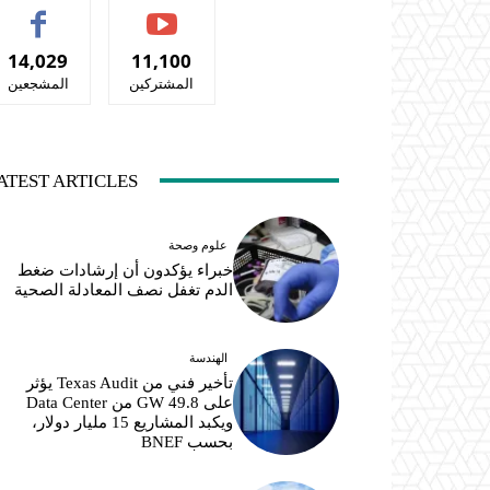
14,029
11,100
المشتركين
المشجعين
ATEST ARTICLES
علوم وصحة
خبراء يؤكدون أن إرشادات ضغط
الدم تغفل نصف المعادلة الصحية
الهندسة
تأخير فني من Texas Audit يؤثر
على 49.8 GW من Data Center
ويكبد المشاريع 15 مليار دولار،
بحسب BNEF