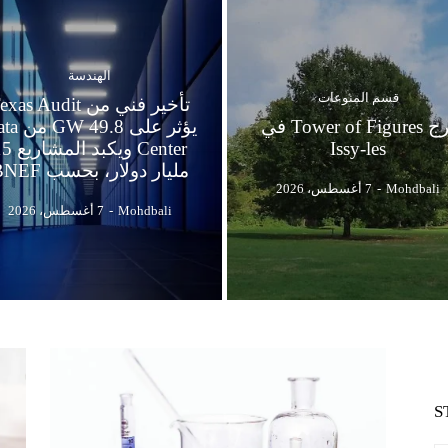
الهندسة
قسم المنوعات
تأخير فني من xas Audit
برج Tower of Figures في
يؤثر على 49.8
Issy-les
Center ويكبد ال
مليار دولار، بحسب BNEF
Mohdbali
-
7 أغسطس، 2026
Mohdbali
-
7 أغسطس، 2026
S