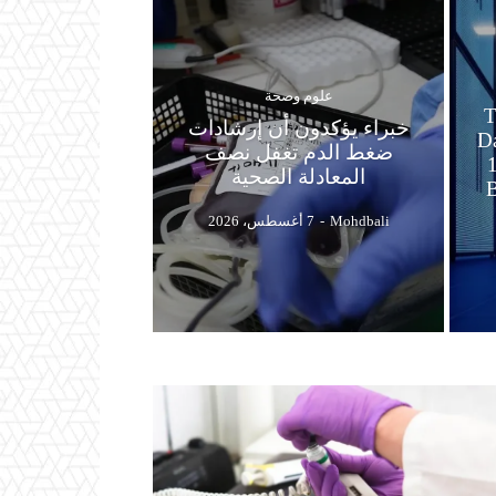
علوم وصحة
Te
خبراء يؤكدون أن إرشادات
 GW من Data
ضغط الدم تغفل نصف
مشاريع 15
المعادلة الصحية
Mohdbali
-
7 أغسطس، 2026