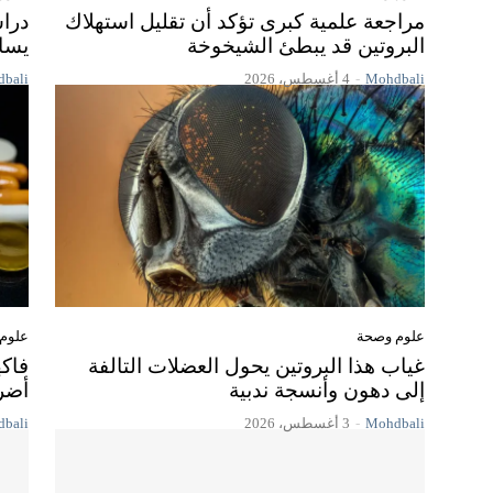
مراجعة علمية كبرى تؤكد أن تقليل استهلاك
دراس
البروتين قد يبطئ الشيخوخة
يسا
Mohdbali
-
4 أغسطس، 2026
bali
علوم وصحة
علوم
غياب هذا البروتين يحول العضلات التالفة
فاك
إلى دهون وأنسجة ندبية
أضرا
Mohdbali
-
3 أغسطس، 2026
bali