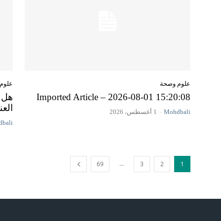
علوم وصحة
علوم
Imported Article – 2026-08-01 15:20:08
هل ت
العن
Mohdbali
-
1 أغسطس، 2026
bali
...
69
3
2
1