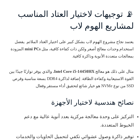
📡 توجيهات لاختيار العتاد المناسب
لمشاريع الهوم لاب
يعتمد نجاح مشروع الهوم لاب بشكل كبير على اختيار العتاد الملائم. يفضل
استخدام وحدات معالج أصغر ولكن ذات كفاءة كافية، مثل
mini PCs
المزودة
بمعالجات متعددة الأنوية وذاكرة كافية.
مثال على ذلك هو معالج
Intel Core i5-14450HX
، والذي يوفر توازنًا جيدًا بين
القوة الاستيعابية وكفاءة الطاقة. إضافة لذاكرة DDR4 بسعة مناسبة وقرص
SSD من نوع NVMe هو خيار شائع لتحقيق أداء مستقر وفعال.
نصائح هندسية لاختيار الأجهزة
التركيز على وحدة معالجة مركزية بعدد أنوية عالية مع دعم
الخيوط المتعددة.
توفير ذاكرة وصول عشوائي تكفي لتحميل الحاويات والخدمات