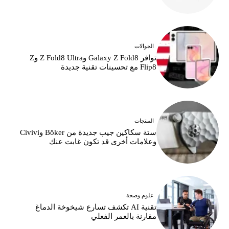
الجوالات
توافر Galaxy Z Fold8 وZ Fold8 Ultra وZ
Flip8 مع تحسينات تقنية جديدة
المنتجات
ستة سكاكين جيب جديدة من Böker وCivivi
وعلامات أخرى قد تكون غابت عنك
علوم وصحة
تقنية AI تكشف تسارع شيخوخة الدماغ
مقارنة بالعمر الفعلي