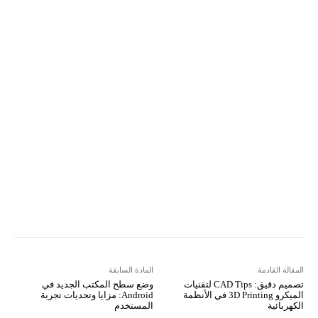
ReddIt
Linkedin
WhatsApp
Email
مطبعة
Tumblr
VK
Mix
Telegram
Viber
LINE
Digg
Kakao Story
Flip
Naver
Copy URL
Koo
Gettr
المقالة القادمة
المادة السابقة
تصميم دقيق: CAD Tips لتقنيات
وضع سطح المكتب الجديد في
الميكرو 3D Printing في الأنظمة
Android: مزايا وتحديات تجربة
الكهربائية
المستخدم