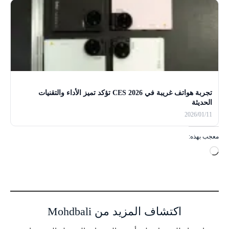
تجربة هواتف غريبة في CES 2026 تؤكد تميز الأداء والتقنيات
الحديثة
2026/01/11
معجب بهذه:
ج
ا
ر
ي
ا
اكتشاف المزيد من Mohdbali
ل
ت