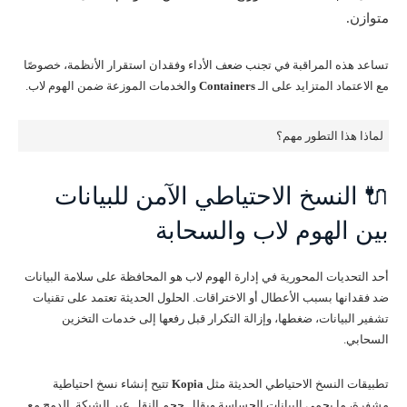
متوازن.
تساعد هذه المراقبة في تجنب ضعف الأداء وفقدان استقرار الأنظمة، خصوصًا
مع الاعتماد المتزايد على الـ
Containers
والخدمات الموزعة ضمن الهوم لاب.
لماذا هذا التطور مهم؟
🔌 النسخ الاحتياطي الآمن للبيانات
بين الهوم لاب والسحابة
أحد التحديات المحورية في إدارة الهوم لاب هو المحافظة على سلامة البيانات
ضد فقدانها بسبب الأعطال أو الاختراقات. الحلول الحديثة تعتمد على تقنيات
تشفير البيانات، ضغطها، وإزالة التكرار قبل رفعها إلى خدمات التخزين
السحابي.
تطبيقات النسخ الاحتياطي الحديثة مثل
Kopia
تتيح إنشاء نسخ احتياطية
مشفرة، ما يحمي البيانات الحساسة ويقلل حجم النقل عبر الشبكة. الدمج مع