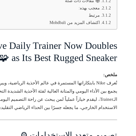
📚 مقالات ذات صلة
معجب بهذه:
مرتبط
اكتشاف المزيد من Mohdbali
ve Daily Trainer Now Doubles
as Its Best Rugged Sneaker 🧩
ملخص:
تُعرف Nike بابتكاراتها المستمرة في عالم الأحذية الرياضية، ويبرز أحدث إصداراتها في فئة الـ
يجمع بين الأداء اليومي والمتانة العالية لفئة الأحذية الشديدة ا
الـTrainer، ليقدم خياراً عملياً لمن يبحث عن راحة التصمي
الاستخدام الخارجي، ما يجعله جسرًا بين الحذاء الرياضي التقليد
تصميم متعدد الاستخدامات ⚙️