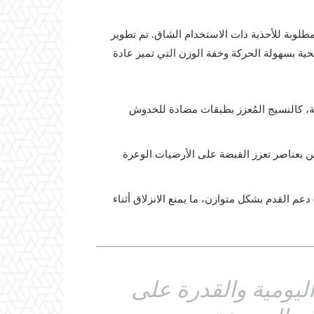
لمطلوبة للأحذية ذات الاستخدام الشاق. تم تطوير
ية بسهولة الحركة وخفة الوزن التي تميز عادة
ية، كالنسيج المُعزز بطبقات مضادة للخدوش
ماد تصميم نعل خارجي (Outsole) خشن بعناصر تعزز القبضة على الأرضيات الوعرة
تضمن نظام التثبيت المتقدم (Lacing System) دعم القدم بشكل متوازن، ما يمنع الانزلاق أثناء
ليومية والقدرة على