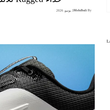
Mohdbali
By
3 يونيو، 2026
Pinterest
X
Facebook
L