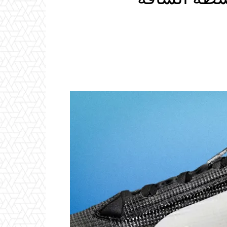
Email
ReddIt
Linkedin
WhatsApp